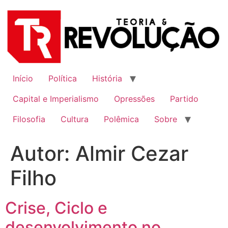
Ir
para
o
conteúdo
Início
Política
História
Capital e Imperialismo
Opressões
Partido
Filosofia
Cultura
Polêmica
Sobre
Autor:
Almir Cezar
Filho
Crise, Ciclo e
desenvolvimento no