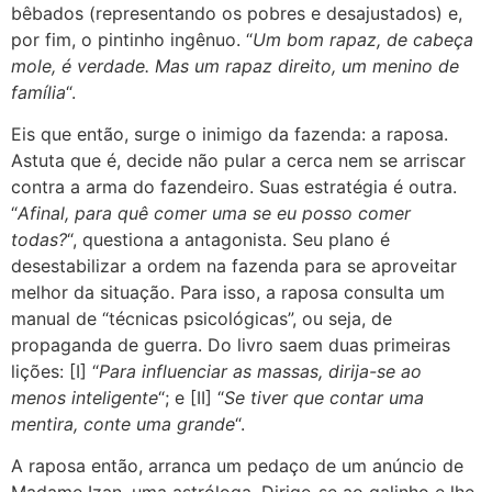
bêbados (representando os pobres e desajustados) e,
por fim, o pintinho ingênuo. “
Um bom rapaz, de cabeça
mole, é verdade. Mas um rapaz direito, um menino de
família
“.
Eis que então, surge o inimigo da fazenda: a raposa.
Astuta que é, decide não pular a cerca nem se arriscar
contra a arma do fazendeiro. Suas estratégia é outra.
“
Afinal, para quê comer uma se eu posso comer
todas?
“, questiona a antagonista. Seu plano é
desestabilizar a ordem na fazenda para se aproveitar
melhor da situação. Para isso, a raposa consulta um
manual de “técnicas psicológicas”, ou seja, de
propaganda de guerra. Do livro saem duas primeiras
lições: [I] “
Para influenciar as massas, dirija-se ao
menos inteligente
“; e [II] “
Se tiver que contar uma
mentira, conte uma grande
“.
A raposa então, arranca um pedaço de um anúncio de