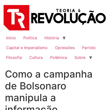
Ir
para
o
conteúdo
Início
Política
História
Capital e Imperialismo
Opressões
Partido
Filosofia
Cultura
Polêmica
Sobre
Como a campanha
de Bolsonaro
manipula a
informação