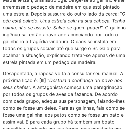
Madame Izan, uma astróloga. Dirige-se ao galinho e lhe
arremessa o pedaço de madeira em que está pintado
uma estrela. Depois sussurra do outro lado da cerca: “
O
céu está caindo. Uma estrela caiu na sua cabeça. Tenha
calma, não se assuste. Salve-se quem puder!”
.
O galinho
ingênuo sai então apavorado anunciando por todo o
galinheiro a tragédia vindoura. O caos se instala em
todos os grupos sociais até que surge o Sr. Galo para
acalmar a situação, explicando tratar-se apenas de uma
estrela pintada em um pedaço de madeira.
Desapontada, a raposa volta a consultar seu manual. A
próxima lição é: [III] “
Destrua a confiança do povo nos
seus chefes
“. A antagonista começa uma peregrinação
por todos os grupos de aves da fazenda. De acordo
com cada grupo, adequa sua personagem, falando-lhes
como se fosse um deles. Para as galinhas, fala como se
fosse uma galinha, aos patos como se fosse um pato e
assim vai. E para cada grupo há também um boato
específico, variando em sua forma, mas constante em