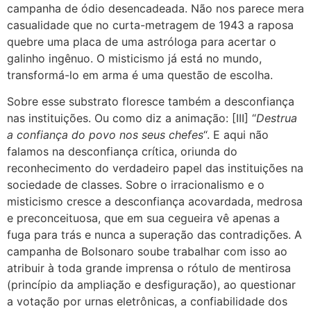
campanha de ódio desencadeada. Não nos parece mera
casualidade que no curta-metragem de 1943 a raposa
quebre uma placa de uma astróloga para acertar o
galinho ingênuo. O misticismo já está no mundo,
transformá-lo em arma é uma questão de escolha.
Sobre esse substrato floresce também a desconfiança
nas instituições. Ou como diz a animação: [III] “
Destrua
a confiança do povo nos seus chefes
“. E aqui não
falamos na desconfiança crítica, oriunda do
reconhecimento do verdadeiro papel das instituições na
sociedade de classes. Sobre o irracionalismo e o
misticismo cresce a desconfiança acovardada, medrosa
e preconceituosa, que em sua cegueira vê apenas a
fuga para trás e nunca a superação das contradições. A
campanha de Bolsonaro soube trabalhar com isso ao
atribuir à toda grande imprensa o rótulo de mentirosa
(princípio da ampliação e desfiguração), ao questionar
a votação por urnas eletrônicas, a confiabilidade dos