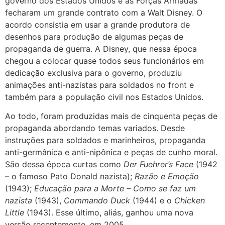
governo dos Estados Unidos e as Forças Armadas
fecharam um grande contrato com a Walt Disney. O
acordo consistia em usar a grande produtora de
desenhos para produção de algumas peças de
propaganda de guerra. A Disney, que nessa época
chegou a colocar quase todos seus funcionários em
dedicação exclusiva para o governo, produziu
animações anti-nazistas para soldados no front e
também para a população civil nos Estados Unidos.
Ao todo, foram produzidas mais de cinquenta peças de
propaganda abordando temas variados. Desde
instruções para soldados e marinheiros, propaganda
anti-germânica e anti-nipônica e peças de cunho moral.
São dessa época curtas como
Der Fuehrer’s Face
(1942
– o famoso Pato Donald nazista);
Razão e Emoção
(1943);
Educação para a Morte – Como se faz um
nazista
(1943),
Commando Duck
(1944) e o
Chicken
Little
(1943). Esse último, aliás, ganhou uma nova
versão recentemente, em 2005.