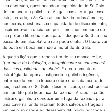
seu conteúdo, questionando a capacidade do Sr. Galo
de comandar o galinheiro. Às galinhas alerta que caso
esteja errado, o Sr. Galo as conduziria todas à morte;
aos perus, questiona sua capacidade de discernimento,
inspirando-os a decidirem por si mesmos em nome de
sua própria liberdade; aos patos, diz que o Sr. Galo não
passa de um alcóolatra e não pode chefiar. O boato vai
de boca em boca minando a moral do Sr. Galo.
A quarta lição que a raposa tira de seu manual é: [IV]
“
por meio da bajulação, o insignificante se convencerá
das suas qualidades de chefe
“. É o coroamento da
estratégia da raposa. Instigando o galinho ingênuo,
entorpecido em sua loucura sobre o desabamento do
céu, e estando o Sr. Galor desmoralizado, se estabelece
um conflito pela liderança da fazenda. A raposa então
instrui o galinho a conduzir uma fuga da fazenda para
uma caverna, onde estariam todos salvos da tragédia.
Em meio ao caos e ao desespero difundido por toda a