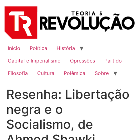
Ir
para
o
conteúdo
Início
Política
História
Capital e Imperialismo
Opressões
Partido
Filosofia
Cultura
Polêmica
Sobre
Resenha: Libertação
negra e o
Socialismo, de
Ahmed Shawki