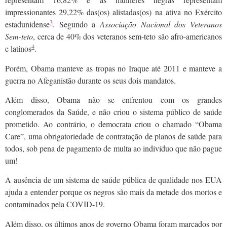
impressionantes 29,22% das(os) alistadas(os) na ativa no Exército
3
estadunidense
. Segundo a
Associação Nacional dos Veteranos
S
em-teto
, cerca de 40% dos veteranos sem-teto são afro-americanos
4
e latinos
.
Porém,
Obama manteve as tropas no Iraque até 2011 e manteve a
guerra no Afeganistão
durante os seus dois mandatos.
Além disso,
Obama
não se enfrentou com os grandes
conglomerados da Saúde, e não criou
o
sistema público de saúde
prometido
. Ao contrário,
o democrata
criou o chamado “Obama
Care”, uma obrigatoriedade de
contratação de
planos de saúde para
todos, sob pena de pagamento de multa ao indivíduo que não pague
um!
A ausência de um sistema de saúde pública de qualidade nos EUA
ajuda a entender porque os negros são mais da metade dos mortos e
contaminados pela COVID-19.
Além disso, os últimos anos de governo Obama foram marcados por