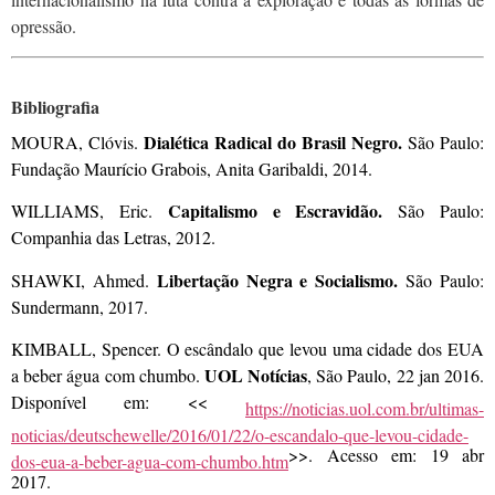
opressão.
Bibliografia
Dialética Radical do Brasil Negro.
MOURA, Clóvis.
São Paulo:
Fundação Maurício Grabois, Anita Garibaldi, 2014.
Capitalismo e Escravidão.
WILLIAMS, Eric.
São Paulo:
Companhia das Letras, 2012.
Libertação Negra e Socialismo.
SHAWKI, Ahmed.
São Paulo:
Sundermann, 2017.
KIMBALL, Spencer. O escândalo que levou uma cidade dos EUA
UOL Notícias
a beber água com chumbo.
, São Paulo, 22 jan 2016.
Disponível em: <<
https://noticias.uol.com.br/ultimas-
noticias/deutschewelle/2016/01/22/o-escandalo-que-levou-cidade-
>>. Acesso em: 19 abr
dos-eua-a-beber-agua-com-chumbo.htm
2017.