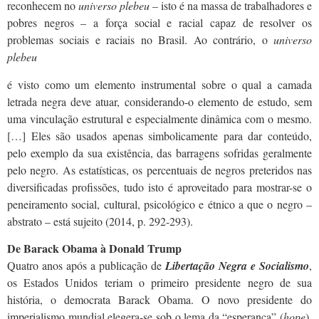
reconhecem no
universo plebeu –
isto é na massa de trabalhadores e
pobres negros –
a força social e racial capaz de resolver os
problemas sociais e raciais no Brasil. Ao contrário, o
universo
plebeu
é visto como um elemento instrumental sobre o qual a camada
letrada negra deve atuar, considerando-o elemento de estudo, sem
uma vinculação estrutural e especialmente dinâmica com o mesmo.
[…] Eles são usados apenas simbolicamente para dar conteúdo,
pelo exemplo da sua existência, das barragens sofridas geralmente
pelo negro. As estatísticas, os percentuais de negros preteridos nas
diversificadas profissões, tudo isto é aproveitado para mostrar-se o
peneiramento social, cultural, psicológico e étnico a que o negro –
abstrato – está sujeito (2014, p. 292-293).
De Barack Obama à Donald Trump
Quatro anos após a publicação de
Libertação Negra e Socialismo
,
os Estados Unidos teriam o primeiro presidente negro de sua
história, o democrata Barack Obama. O novo presidente do
imperialismo mundial elegera-se sob o lema da “esperança” (
hope
),