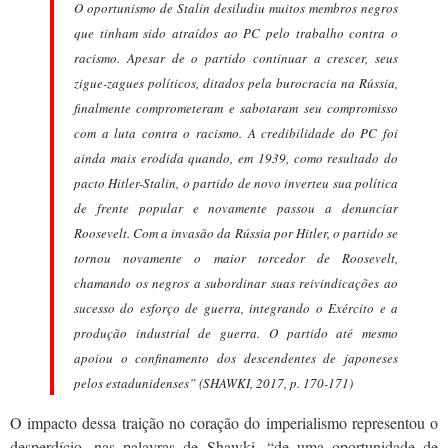
O oportunismo de Stalin desiludiu muitos membros negros
que tinham sido atraídos ao PC pelo trabalho contra o
racismo. Apesar de o partido continuar a crescer, seus
zigue-zagues políticos, ditados pela burocracia na Rússia,
finalmente comprometeram e sabotaram seu compromisso
com a luta contra o racismo. A credibilidade do PC foi
ainda mais erodida quando, em 1939, como resultado do
pacto Hitler-Stalin, o partido de novo inverteu sua política
de frente popular e novamente passou a denunciar
Roosevelt. Com a invasão da Rússia por Hitler, o partido se
tornou novamente o maior torcedor de Roosevelt,
chamando os negros a subordinar suas reivindicações ao
sucesso do esforço de guerra, integrando o Exército e a
produção industrial de guerra. O partido até mesmo
apoiou o confinamento dos descendentes de japoneses
pelos estadunidenses”
(SHAWKI, 2017, p. 170-171)
O impacto dessa traição no coração do imperialismo representou o
desperdício, nas palavras de Shawki, “de uma oportunidade de