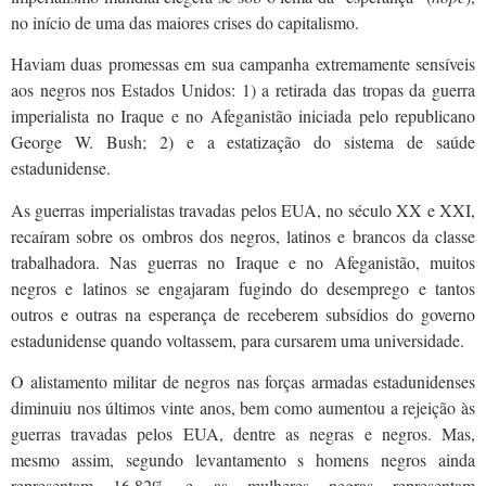
no início de uma das maiores crises do capitalismo.
Haviam
duas
promessas em sua campanha extremamente
sensíveis
aos negros
nos Estados Unidos
: 1) a retirada das tropas da guerra
imperialista no Iraque e no Afeganistão
iniciada pelo republicano
George W. Bush
; 2)
e
a estatização do sistema de saúde
estadunidense
.
As guerras imperialistas travadas pelos EUA, no século XX e XXI,
recaíram sobre os ombros dos negros, latinos e brancos da classe
trabalhadora. Nas guerras no Iraque e no Afeganistão, muitos
negros e latinos
se engajaram
fugindo
do desemprego e tantos
outros e outras
na esperança de receberem subsídios do governo
estadunidense quando voltassem,
para cursarem uma universidade.
O alistamento militar de negros nas forças armadas estadunidenses
diminuiu nos últimos vinte anos, bem como aumentou a rejeição às
guerras travadas
pelos EUA
,
dentre as negras e negros
. Mas,
mesmo assim,
segundo levantamento
s
homens
negros
ainda
representam 16,82% e as mulheres negras representam