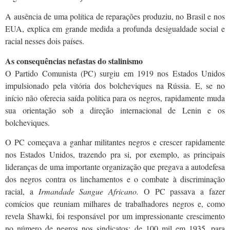
A ausência de uma política de reparações produziu, no Brasil e nos
EUA, explica em grande medida a profunda desigualdade social e
racial nesses dois países.
As consequências nefastas do stalinismo
O Partido Comunista (PC) surgiu em 1919 nos Estados Unidos
impulsionado pela vitória dos bolcheviques na Rússia. E, se no
início não oferecia saída política para os negros, rapidamente muda
sua orientação sob a direção internacional de Lenin e os
bolcheviques.
O PC começava a ganhar militantes negros e crescer rapidamente
nos Estados Unidos, trazendo pra si, por exemplo, as principais
lideranças de uma importante organização que pregava a autodefesa
dos negros contra os linchamentos e o combate à discriminação
racial, a
Irmandade Sangue Africano.
O PC passava a fazer
comícios que reuniam milhares de trabalhadores negros e, como
revela Shawki, foi responsável por um impressionante crescimento
no número de negros nos sindicatos: de 100 mil em 1935, para