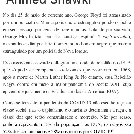
No dia 25 de maio do corrente ano, George Floyd foi assassinado
por um policial de Minneapolis que o estrangulou pondo o joelho
em seu pescoço por cerca de nove minutos. Lutando por sua vida,
George Floyd dizia: “eu não consigo respirar” (I
can’t breathe
),
mesma frase dita por Eric Garner, outro homem negro que morreu
estrangulado por um policial de Nova Iorque.
Esse assassinato covarde deflagrou uma onda de rebelião nos EUA
que só pode ser comparada aos levantes que ocorreram em 1968,
após a morte de Martin Luther King Jr. No entanto, essa Rebelião
Negra ocorre em meio a maior pandemia do século XXI, cujo
epicentro é justamente os Estados Unidos da América (EUA).
Como se tem dito: a pandemia da COVID-19 não escolhe raça ou
classe social, mas o capitalismo e o racismo determinam a raça e a
classe dos que serão contaminados e morrerão. Não por acaso,
embora representem 13% da população nos EUA, os negros são
2
52% dos contaminados e 58% dos mortos por COVID-19
.