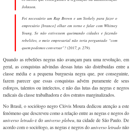
Johnson.
Foi necessário um Rap Brown e um Stokely para fazer o
empresário [branco] olhar em torno e falar com Whitney
Young. Se não estivessem queimando cidades e fazendo
rebeliões, o meio empresarial não teria perguntado “com
quem podemos conversar”? (2017, p. 279).
Quando as rebeliões negras não avançam para uma revolução, em
geral, as conquistas advindas dessas lutas são distribuídas entre a
classe média e a pequena burguesia negra que, por conseguinte,
fazem parecer que essas conquistas advém puramente de seus
esforços, talentos ou intelectos, e não das lutas das negras e negros
radicais da classe trabalhadora e dos estratos marginalizados.
No Brasil, o sociólogo negro Clóvis Moura dedicou atenção a este
fenômeno que descreveu como a relação entre as negras e negros do
universo letrado
e do
universo plebeu
, na cidade de São Paulo
.
De
acordo com o sociólogo, as negras e negros do
universo letrado
não