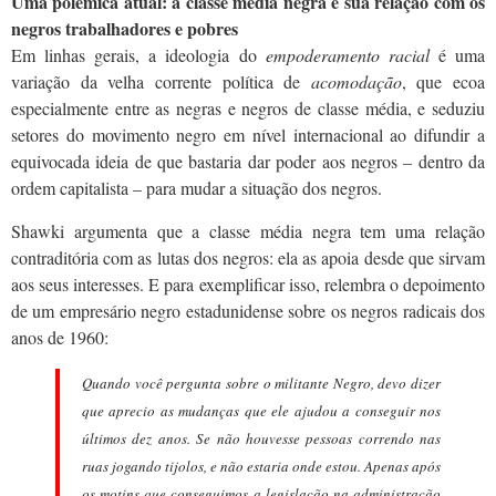
Uma polêmica atual: a classe média negra e sua relação com os
negros trabalhadores e pobres
Em linhas gerais, a ideologia do
empoderamento racial
é uma
variação da velha corrente política de
acomodação
, que ecoa
especialmente entre as negras e negros de classe média,
e seduziu
setores do movimento negro em nível internacional ao difundir a
equivocada ideia de que bastaria dar poder aos negros – dentro da
ordem capitalista – para mudar a situação dos negros.
Shawki argumenta que a classe média negra tem uma relação
contraditória com as lutas dos negros: ela as apoia desde que sirvam
aos seus interesses. E para exemplificar isso, relembra o depoimento
de um empresário negro estadunidense sobre os negros radicais dos
anos de 1960:
Quando você pergunta sobre o militante Negro, devo dizer
que aprecio as mudanças que ele ajudou a conseguir nos
últimos dez anos. Se não houvesse pessoas correndo nas
ruas jogando tijolos, e não estaria onde estou. Apenas após
os motins que conseguimos a legislação na administração