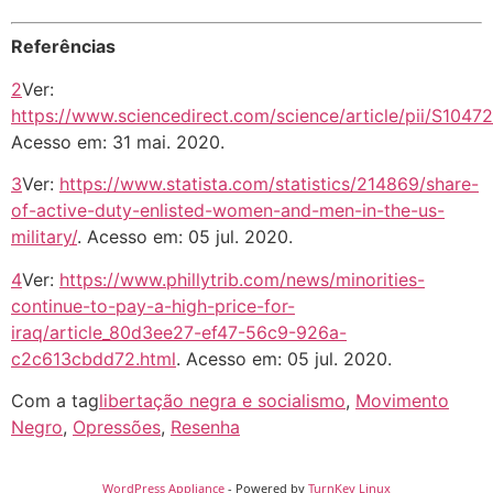
Referências
2
Ver:
https://www.sciencedirect.com/science/article/pii/S104
Acesso em: 31 mai. 2020.
3
Ver:
https://www.statista.com/statistics/214869/share-
of-active-duty-enlisted-women-and-men-in-the-us-
military/
. Acesso em: 05 jul. 2020.
4
Ver:
https://www.phillytrib.com/news/minorities-
continue-to-pay-a-high-price-for-
iraq/article_80d3ee27-ef47-56c9-926a-
c2c613cbdd72.html
. Acesso em: 05 jul. 2020.
Com a tag
libertação negra e socialismo
,
Movimento
Negro
,
Opressões
,
Resenha
WordPress Appliance
- Powered by
TurnKey Linux