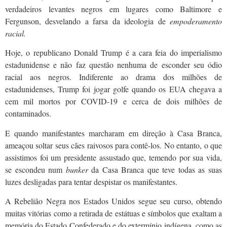
verdadeiros levantes negros em lugares como Baltimore e
Fergunson, desvelando a farsa da ideologia de
empoderamento
racial.
Hoje, o republicano Donald Trump é a cara feia do imperialismo
estadunidense e não faz questão nenhuma de esconder seu ódio
racial aos negros. Indiferente ao drama dos milhões de
estadunidenses, Trump foi jogar golfe quando os EUA chegava a
cem mil mortos por COVID-19 e cerca de dois milhões de
contaminados.
E quando manifestantes marcharam em direção à Casa Branca,
ameaçou soltar seus cães raivosos para contê-los. No entanto, o que
assistimos foi um presidente assustado que, temendo por sua vida,
se escondeu num
bunker
da Casa Branca que teve todas as suas
luzes desligadas para tentar despistar os manifestantes.
A Rebelião Negra nos Estados Unidos segue seu curso, obtendo
muitas vitórias como a retirada de estátuas e símbolos que exaltam a
memória do Estado Confederado e do extermínio indígena, como as