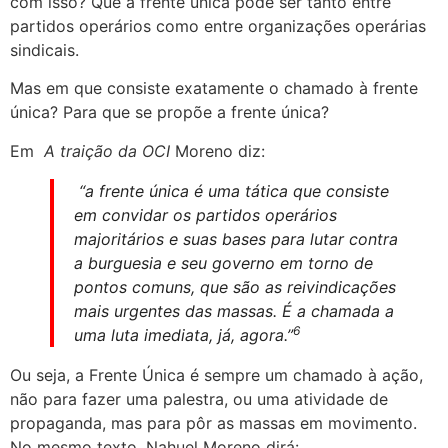
com isso? Que a frente única pode ser tanto entre
partidos operários como entre organizações operárias
sindicais.
Mas em que consiste exatamente o chamado à frente
única? Para que se propõe a frente única?
Em
A trai
çã
o da OCI
Moreno diz:
“a frente única é uma tática que consiste
em convidar os partidos operários
majoritários e suas bases para lutar contra
a burguesia e seu governo em torno de
pontos comuns, que são as reivindicações
mais urgentes das massas. É a chamada a
6
uma luta imediata, já, agora.”
Ou seja, a Frente Única é sempre um chamado à ação,
não para fazer uma palestra, ou uma atividade de
propaganda, mas para pôr as massas em movimento.
No mesmo texto, Nahuel Moreno dirá: