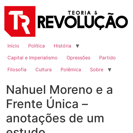
Ir
para
o
conteúdo
Início
Política
História
Capital e Imperialismo
Opressões
Partido
Filosofia
Cultura
Polêmica
Sobre
Nahuel Moreno e a
Frente Única –
anotações de um
estudo