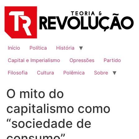
Ir
para
o
conteúdo
Início
Política
História
Capital e Imperialismo
Opressões
Partido
Filosofia
Cultura
Polêmica
Sobre
O mito do
capitalismo como
“sociedade de
consumo”