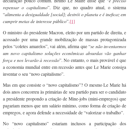
declaração pouco comum. Bruno Le Maire disse que “
é preciso
repensar o capitalismo
”. Diz que, no quadro atual, o sistema
“
alimenta a desigualdade [social]; destrói o planeta e é ineficaz em
cumprir metas de interesse público
”.
[1]
O ministro do presidente Macron, eleito por um partido de direita, e
acossado por uma grande mobilização de massas protagonizada
pelos “coletes amarelos”, vai além, afirma que “
se não inventarmos
um novo capitalismo soluções econômicas absurdas vão ganhar
força e nos levarão à recessão
”. No entanto, o mais provável é que
a economia mundial entre em recessão antes que Le Marie consiga
inventar o seu “novo capitalismo”.
Mas em que consiste o “novo capitalismo”? O mesmo Le Marie há
dois anos concorreu às primárias de seu partido para ser o candidato
a presidente propondo a criação de Mine-jobs (mini-empregos) que
pagariam menos que um salário mínimo, como forma de criação de
empregos, e agora defende a necessidade de “valorizar o trabalho”.
No “novo capitalismo” estariam inclusos a participação dos