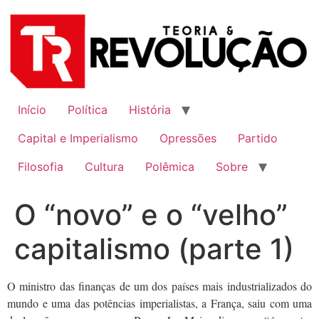
Ir
para
o
conteúdo
Início
Política
História
Capital e Imperialismo
Opressões
Partido
Filosofia
Cultura
Polêmica
Sobre
O “novo” e o “velho”
capitalismo (parte 1)
O ministro das finanças de um dos países mais industrializados do
mundo e uma das potências imperialistas, a França, saiu com uma