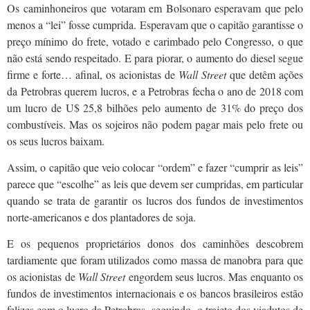
Os caminhoneiros que votaram em Bolsonaro esperavam que pelo
menos a “lei” fosse cumprida. Esperavam que o capitão garantisse o
preço mínimo do frete, votado e carimbado pelo Congresso, o que
não está sendo respeitado. E para piorar, o aumento do diesel segue
firme e forte… afinal, os acionistas de
Wall Street
que detêm ações
da Petrobras querem lucros, e a Petrobras fecha o ano de 2018 com
um lucro de U$ 25,8 bilhões pelo aumento de 31% do preço dos
combustíveis. Mas os sojeiros não podem pagar mais pelo frete ou
os seus lucros baixam.
Assim, o capitão que veio colocar “ordem” e fazer “cumprir as leis”
parece que “escolhe” as leis que devem ser cumpridas, em particular
quando se trata de garantir os lucros dos fundos de investimentos
norte-americanos e dos plantadores de soja.
E os pequenos proprietários donos dos caminhões descobrem
tardiamente que foram utilizados como massa de manobra para que
os acionistas de
Wall Street
engordem seus lucros. Mas enquanto os
fundos de investimentos internacionais e os bancos brasileiros estão
felizes com o lucro da Petrobras, seguindo o trajeto dos viadutos de