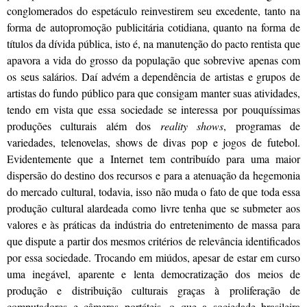
conglomerados do espetáculo reinvestirem seu excedente, tanto na
forma de autopromoção publicitária cotidiana, quanto na forma de
títulos da dívida pública, isto é, na manutenção do pacto rentista que
apavora a vida do grosso da população que sobrevive apenas com
os seus salários. Daí advém a dependência de artistas e grupos de
artistas do fundo público para que consigam manter suas atividades,
tendo em vista que essa sociedade se interessa por pouquíssimas
produções culturais além dos
reality shows
, programas de
variedades, telenovelas, shows de divas pop e jogos de futebol.
Evidentemente que a Internet tem contribuído para uma maior
dispersão do destino dos recursos e para a atenuação da hegemonia
do mercado cultural, todavia, isso não muda o fato de que toda essa
produção cultural alardeada como livre tenha que se submeter aos
valores e às práticas da indústria do entretenimento de massa para
que dispute a partir dos mesmos critérios de relevância identificados
por essa sociedade. Trocando em miúdos, apesar de estar em curso
uma inegável, aparente e lenta democratização dos meios de
produção e distribuição culturais graças à proliferação de
computadores e câmeras portáteis, o que a sociedade brasileira