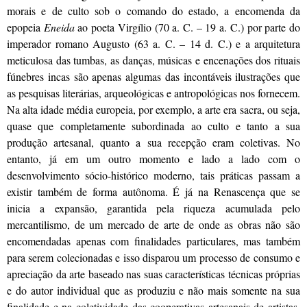
morais e de culto sob o comando do estado, a encomenda da
epopeia
Eneida
ao poeta Virgílio (70 a. C. – 19 a. C.) por parte do
imperador romano Augusto (63 a. C. – 14 d. C.) e a arquitetura
meticulosa das tumbas, as danças, músicas e encenações dos rituais
fúnebres incas são apenas algumas das incontáveis ilustrações que
as pesquisas literárias, arqueológicas e antropológicas nos fornecem.
Na alta idade média europeia, por exemplo, a arte era sacra, ou seja,
quase que completamente subordinada ao culto e tanto a sua
produção artesanal, quanto a sua recepção eram coletivas. No
entanto, já em um outro momento e lado a lado com o
desenvolvimento sócio-histórico moderno, tais práticas passam a
existir também de forma autônoma. É já na Renascença que se
inicia a expansão, garantida pela riqueza acumulada pelo
mercantilismo, de um mercado de arte de onde as obras não são
encomendadas apenas com finalidades particulares, mas também
para serem colecionadas e isso disparou um processo de consumo e
apreciação da arte baseado nas suas características técnicas próprias
e do autor individual que as produziu e não mais somente na sua
finalidade e na coletividade das cooperativas artesanais de artistas.