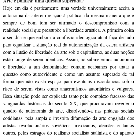
Arte e política: uma questão superada?
Hoje em dia é praticamente uma verdade universalmente aceita a
autonomia da arte em relação à política, da mesma maneira que é
sempre de bom tom ser afirmado o descompromisso com a
realidade social que pressupõe a liberdade artística. A primeira coisa
a ser dita é que embora a confusão ideológica atual faça de tudo
para equalizar a situação real da autonomização da esfera artística
com a ilusão de liberdade da arte sob o capitalismo, as duas noções
estão longe de serem idênticas. Assim, ao submetermos autonomia
e liberdade a um denominador comum acabamos por tratar a
questão como autoevidente e como um assunto superado de tal
forma que não exista espaço para eventuais discordâncias sob o
risco de serem vistas como anacronismos autoritários e vulgares.
Essa situação pode ser explicada tanto pelo complexo fracasso das
vanguardas históricas do século XX, que procuravam reverter o
quadro de autonomia da arte, dissolvendo-a nas práticas sociais
cotidianas, pela ampla e irrestrita difamação da arte engajada dos
artistas revolucionários soviéticos, mexicanos, alemães e tantos
outros, pelos estragos do realismo socialista stalinista e do aparato