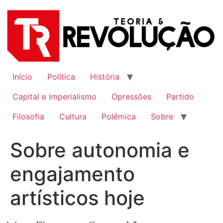
Ir
para
o
conteúdo
Início
Política
História
Capital e Imperialismo
Opressões
Partido
Filosofia
Cultura
Polêmica
Sobre
Sobre autonomia e
engajamento
artísticos hoje