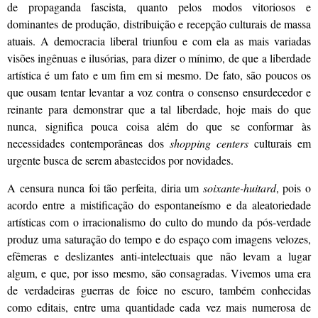
de propaganda fascista, quanto pelos modos vitoriosos e
dominantes de produção, distribuição e recepção culturais de massa
atuais. A democracia liberal triunfou e com ela as mais variadas
visões ingênuas e ilusórias, para dizer o mínimo, de que a liberdade
artística é um fato e um fim em si mesmo. De fato, são poucos os
que ousam tentar levantar a voz contra o consenso ensurdecedor e
reinante para demonstrar que a tal liberdade, hoje mais do que
nunca, significa pouca coisa além do que se conformar às
necessidades contemporâneas dos
shopping centers
culturais em
urgente busca de serem abastecidos por novidades.
A censura nunca foi tão perfeita, diria um
soixante-huitard
, pois o
acordo entre a mistificação do espontaneísmo e da aleatoriedade
artísticas com o irracionalismo do culto do mundo da pós-verdade
produz uma saturação do tempo e do espaço com imagens velozes,
efêmeras e deslizantes anti-intelectuais que não levam a lugar
algum, e que, por isso mesmo, são consagradas. Vivemos uma era
de verdadeiras guerras de foice no escuro, também conhecidas
como editais, entre uma quantidade cada vez mais numerosa de