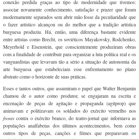
conexão perdida graças ao tipo de modernidade que tivemos:
associar novamente conhecimento, satisfação e prazer que foram
modernamente separados sem abrir mão fosse da peculiaridade que
o fazer artístico alcançou ou do melhor que a tradição artística
burguesa produziu. Há, então, uma diferença bastante evidente
entre artistas como Brecht, os soviéticos Mayakovsky, Rodchenko,
Meyerhold e Eisenstein, que conscientemente produziram obras
com a finalidade de contribuir para organizar a luta política real e os
vanguardistas que levavam tão a sério a situação de autonomia da
arte burguesa que estabeleciam esse enfrentamento no plano
abstrato como o horizonte de suas práticas.
Esses e tantos outros, que assumiram o papel que Walter Benjamin
chamou de o autor como produtor, se engajaram na escrita e
encenação de peças de agitação e propaganda (agitprop) que
animavam e politizavam os soldados do exército vermelho nos
fronts
contra o exército branco, do teatro-jornal que informava as
populações analfabetas dos últimos acontecimentos, bem como
outros tipos de peças, canções e filmes que preparavam os