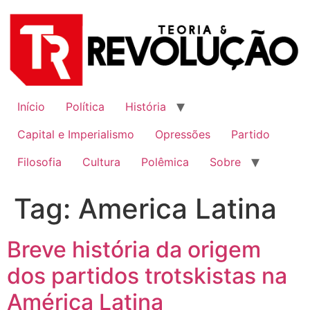
Ir
para
o
conteúdo
Início
Política
História
Capital e Imperialismo
Opressões
Partido
Filosofia
Cultura
Polêmica
Sobre
Tag:
America Latina
Breve história da origem
dos partidos trotskistas na
América Latina