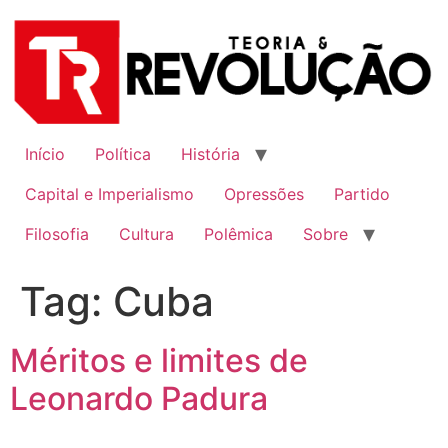
Ir
para
o
conteúdo
Início
Política
História
Capital e Imperialismo
Opressões
Partido
Filosofia
Cultura
Polêmica
Sobre
Tag:
Cuba
Méritos e limites de
Leonardo Padura