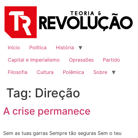
Ir
para
o
conteúdo
Início
Política
História
Capital e Imperialismo
Opressões
Partido
Filosofia
Cultura
Polêmica
Sobre
Tag:
Direção
A crise permanece
Sem as tuas garras Sempre tão seguras Sem o teu