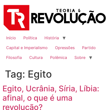
Ir
para
o
conteúdo
Início
Política
História
Capital e Imperialismo
Opressões
Partido
Filosofia
Cultura
Polêmica
Sobre
Tag:
Egito
Egito, Ucrânia, Síria, Líbia:
afinal, o que é uma
revolução?