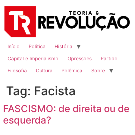
Ir
para
o
conteúdo
Início
Política
História
Capital e Imperialismo
Opressões
Partido
Filosofia
Cultura
Polêmica
Sobre
Tag:
Facista
FASCISMO: de direita ou de
esquerda?