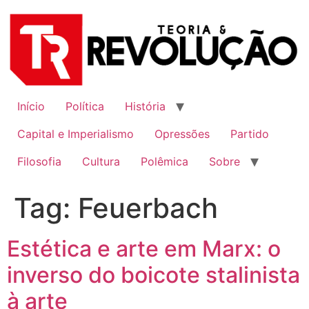
Ir
para
o
conteúdo
Início
Política
História
Capital e Imperialismo
Opressões
Partido
Filosofia
Cultura
Polêmica
Sobre
Tag:
Feuerbach
Estética e arte em Marx: o
inverso do boicote stalinista
à arte