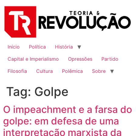
Ir
para
o
conteúdo
Início
Política
História
Capital e Imperialismo
Opressões
Partido
Filosofia
Cultura
Polêmica
Sobre
Tag:
Golpe
O impeachment e a farsa do
golpe: em defesa de uma
interpretação marxista da