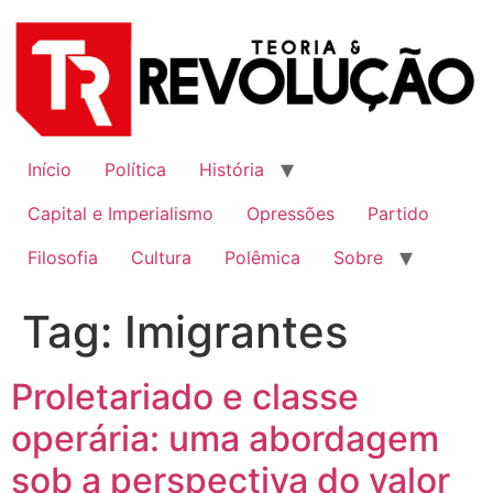
Ir
para
o
conteúdo
Início
Política
História
Capital e Imperialismo
Opressões
Partido
Filosofia
Cultura
Polêmica
Sobre
Tag:
Imigrantes
Proletariado e classe
operária: uma abordagem
sob a perspectiva do valor