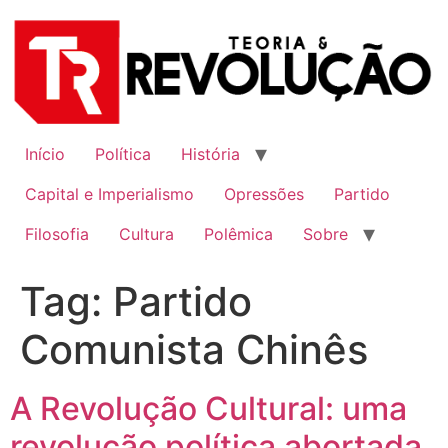
Ir
para
o
conteúdo
Início
Política
História
Capital e Imperialismo
Opressões
Partido
Filosofia
Cultura
Polêmica
Sobre
Tag:
Partido
Comunista Chinês
A Revolução Cultural: uma
revolução política abortada