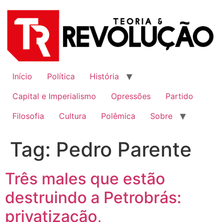
Ir
para
o
conteúdo
Início
Política
História
Capital e Imperialismo
Opressões
Partido
Filosofia
Cultura
Polêmica
Sobre
Tag:
Pedro Parente
Três males que estão
destruindo a Petrobrás:
privatização,