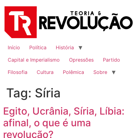
Ir
para
o
conteúdo
Início
Política
História
Capital e Imperialismo
Opressões
Partido
Filosofia
Cultura
Polêmica
Sobre
Tag:
Síria
Egito, Ucrânia, Síria, Líbia:
afinal, o que é uma
revolução?