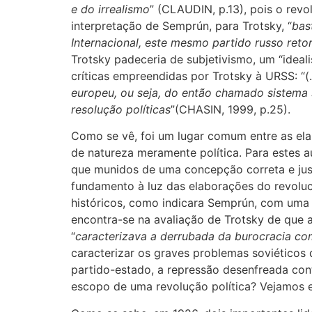
e do irrealismo
” (CLAUDIN, p.13), pois o revo
interpretação de Semprún, para Trotsky, “
bas
Internacional, este mesmo partido russo retor
Trotsky padeceria de subjetivismo, um “ideal
críticas empreendidas por Trotsky à URSS: “(
europeu, ou seja, do então chamado sistema 
resolução políticas
”(CHASIN, 1999, p.25).
Como se vê, foi um lugar comum entre as ela
de natureza meramente política. Para estes au
que munidos de uma concepção correta e just
fundamento à luz das elaborações do revoluc
históricos, como indicara Semprún, com uma 
encontra-se na avaliação de Trotsky de que a
“
caracterizava a derrubada da burocracia com
caracterizar os graves problemas soviéticos 
partido-estado, a repressão desenfreada cont
escopo de uma revolução política? Vejamos en