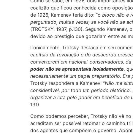
Como se sabe, em 1926, dois importantes lid
coalizão que ficou conhecida como oposição 
de 1926, Kamenev teria dito: “o
bloco não é re
perguntado, muitas vezes, se você não se acha
(TROTSKY, 1937, p.130). Segundo Kamenev, b
devido ao prestígio que gozariam entre as ma
Ironicamente, Trotsky destaca em seu coment
capítulo da revolução e do desacordo cresce
converterem em nacional-conservadores, da p
poder não se apresentava isoladamente
, qu
necessariamente um papel preparatório. Era 
Trotsky respondera a Kamenev: “
Não me sint
considerável, por todo um período histórico.
organizar a luta pelo poder em benefício de
131).
Como podemos perceber, Trotsky não vê no me
acreditam ser possível retomar o caminho tri
dos agentes que compõem o governo. Aponta, 