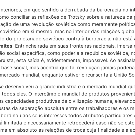
nteriores, em que sentido a derrubada da burocracia no in
o conciliar as reflexões de Trotsky sobre a natureza da p
mitação de uma revolução soviética como meramente polític
oviético em si mesmo, mas no interior das relações globai
ção do proletariado soviético contra à burocracia, não est
imites
. Entrincheirada em suas fronteiras nacionais, imers
ão social específica, como poderia a república soviética, no 
xista, esta saída é, evidentemente, impossível. Ao assina
 base social, mas acentua que tal revolução jamais poderia
 mercado mundial, enquanto estiver circunscrita à União Sov
se desenvolveu a grande industria e o mercado mundial que 
todos eles. O intercâmbio mundial de produtos provenient
 capacidades produtivas da civilização humana, elevando s
ustas da separação absoluta entre os trabalhadores e os me
ubordinou aos seus interesses todos atributos particulares
rá limitada e necessariamente retrocederá caso não se est
 em absoluto as relações de troca cuja finalidade é a ac