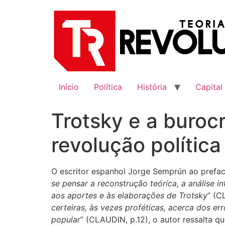
Ir
para
o
conteúdo
Início
Política
História
Capital
Trotsky e a buroc
revolução política
O escritor espanhol Jorge Semprún ao prefaci
se pensar a reconstrução teórica, a análise i
aos aportes e às elaborações de Trotsky
” (C
certeiras, às vezes proféticas, acerca dos er
popular
” (CLAUDIN, p.12), o autor ressalta q