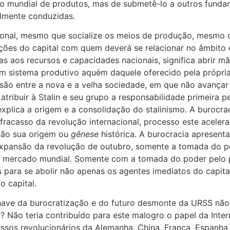
bio mundial de produtos, mas de submetê-lo a outros funda
lmente conduzidas.
cional, mesmo que socialize os meios de produção, mesmo 
ações do capital com quem deverá se relacionar no âmbito 
ivas aos recursos e capacidades nacionais, significa abrir 
m sistema produtivo aquém daquele oferecido pela própria f
são entre a nova e a velha sociedade, em que não avançar 
atribuir à Stalin e seu grupo a responsabilidade primeira p
explica a origem e a consolidação do stalinismo. A burocr
racasso da revolução internacional, processo este acelerado
não sua origem ou
gênese
histórica. A burocracia apresent
 expansão da revolução de outubro, somente a tomada do p
o mercado mundial. Somente com a tomada do poder pelo pr
ara se abolir não apenas os agentes imediatos do capital, 
o capital.
have da burocratização e do futuro desmonte da URSS não
 Não teria contribuído para este malogro o papel da Inter
ssos revolucionários da Alemanha, China, França, Espanha