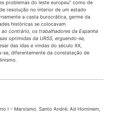
ves problemas do leste europeu” como de
 de resolução no interior de um estado
ernamente a casta burocrática, germe da
dades históricas se colocavam
e, ao contrário, os trabalhadores da Espanha
ssas oprimidas da URSS, erguendo-se,
esar das idas e vindas do século XX,
ou-se, diferentemente da constatação de
linismo.
omo I – Marxismo. Santo André: Ad Hominem,