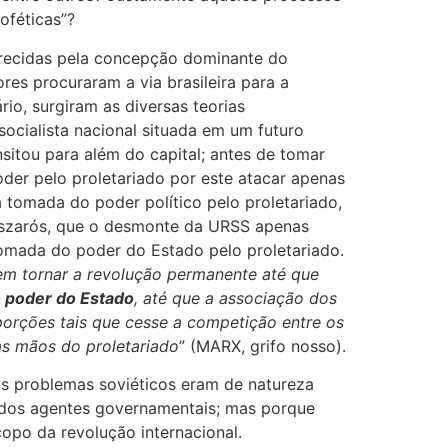
oféticas”?
urecidas pela concepção dominante do
res procuraram a via brasileira para a
io, surgiram as diversas teorias
ocialista nacional situada em um futuro
itou para além do capital; antes de tomar
der pelo proletariado por este atacar apenas
 tomada do poder político pelo proletariado,
észarós, que o desmonte da URSS apenas
omada do poder do Estado pelo proletariado.
 em tornar a revolução permanente até que
o poder do Estado
, até que a associação dos
orções tais que cesse a competição entre os
as mãos do proletariado
” (MARX, grifo nosso).
os problemas soviéticos eram de natureza
o dos agentes governamentais; mas porque
copo da revolução internacional.