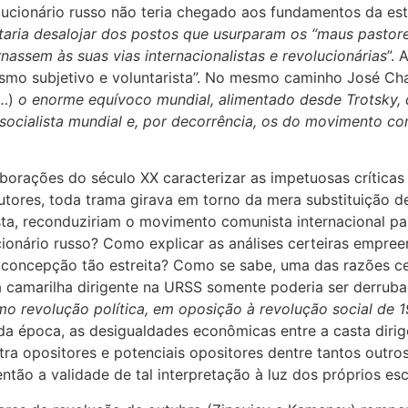
lucionário russo não teria chegado aos fundamentos da estr
taria desalojar dos postos que usurparam os “maus pastore
nassem às suas vias internacionalistas e revolucionárias
”.
ismo subjetivo e voluntarista”. No mesmo caminho José Cha
…)
o enorme equívoco mundial, alimentado desde Trotsky, 
socialista mundial e, por decorrência, os do movimento co
borações do século XX caracterizar as impetuosas crítica
tores, toda trama girava em torno da mera substituição de 
a, reconduziriam o movimento comunista internacional para
ionário russo? Como explicar as análises certeiras empre
concepção tão estreita? Como se sabe, uma das razões cen
 camarilha dirigente na URSS somente poderia ser derrubad
o revolução política, em oposição à revolução social de 1
da época, as desigualdades econômicas entre a casta dirig
ra opositores e potenciais opositores dentre tantos outros
tão a validade de tal interpretação à luz dos próprios esc