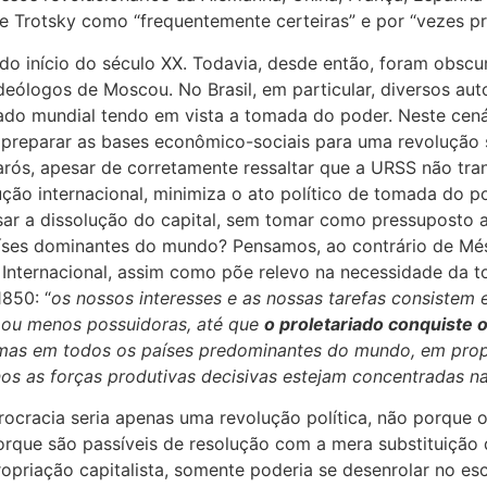
e Trotsky como “frequentemente certeiras” e por “vezes pr
do início do século XX. Todavia, desde então, foram obsc
eólogos de Moscou. No Brasil, em particular, diversos auto
ado mundial tendo em vista a tomada do poder. Neste cenár
 preparar as bases econômico-sociais para uma revolução s
ós, apesar de corretamente ressaltar que a URSS não trans
ão internacional, minimiza o ato político de tomada do po
sar a dissolução do capital, sem tomar como pressuposto a
aíses dominantes do mundo? Pensamos, ao contrário de M
Internacional, assim como põe relevo na necessidade da t
1850: “
os nossos interesses e as nossas tarefas consistem
s ou menos possuidoras, até que
o proletariado conquiste 
 mas em todos os países predominantes do mundo, em prop
nos as forças produtivas decisivas estejam concentradas n
rocracia seria apenas uma revolução política, não porque 
porque são passíveis de resolução com a mera substituiçã
ropriação capitalista, somente poderia se desenrolar no es