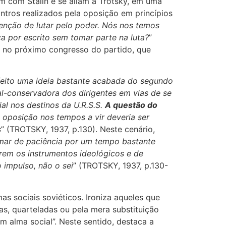
m com Stalin e se aliam a Trotsky, em uma
ntros realizados pela oposição em princípios
tenção de lutar pelo poder. Nós nos temos
ica por escrito sem tomar parte na luta?
”
 no próximo congresso do partido, que
 feito uma ideia bastante acabada do segundo
l-conservadora dos dirigentes em vias de se
l nos destinos da U.R.S.S.
A questão do
a oposição nos tempos a vir deveria ser
s
” (TROTSKY, 1937, p.130). Neste cenário,
mar de paciência por um tempo bastante
arem os instrumentos ideológicos e de
 impulso, não o sei
” (TROTSKY, 1937, p.130-
 sociais soviéticos. Ironiza aqueles que
as, quarteladas ou pela mera substituição
 alma social”. Neste sentido, destaca a