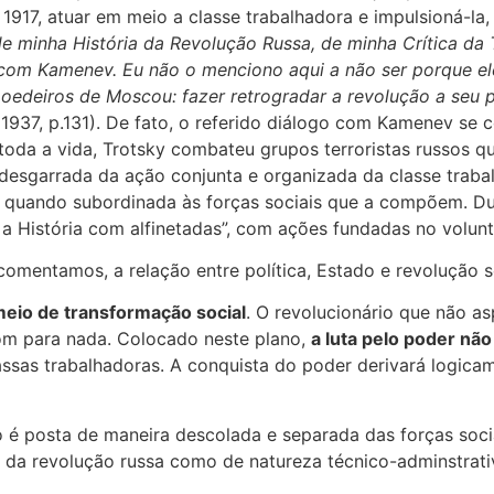
1917, atuar em meio a classe trabalhadora e impulsioná-la, 
de minha História da Revolução Russa, de minha Crítica da 
om Kamenev. Eu não o menciono aqui a não ser porque ele j
oedeiros de Moscou: fazer retrogradar a revolução a seu p
1937, p.131). De fato, o referido diálogo com Kamenev se
toda a vida, Trotsky combateu grupos terroristas russos q
, desgarrada da ação conjunta e organizada da classe trabal
r quando subordinada às forças sociais que a compõem. Du
 a História com alfinetadas”, com ações fundadas no volun
omentamos, a relação entre política, Estado e revolução s
meio de transformação social
. O revolucionário que não as
om para nada. Colocado neste plano,
a luta pelo poder não
sas trabalhadoras. A conquista do poder derivará logica
ão é posta de maneira descolada e separada das forças soc
da revolução russa como de natureza técnico-adminstrati