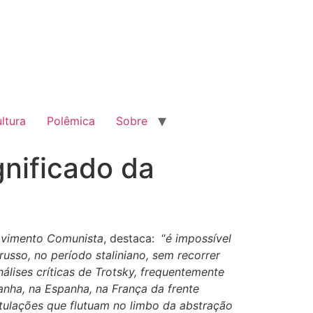
ltura
Polêmica
Sobre
gnificado da
ovimento Comunista
, destaca: “
é impossível
russo, no período staliniano, sem recorrer
nálises críticas de Trotsky, frequentemente
manha, na Espanha, na França da frente
tulações que flutuam no limbo da abstração