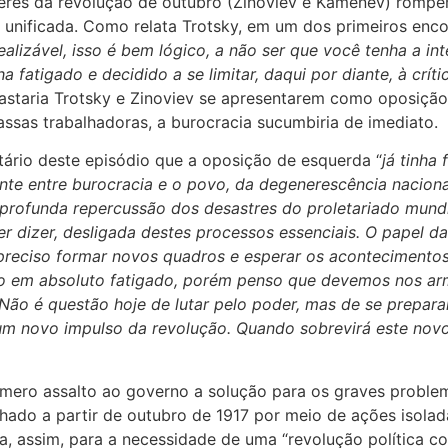
eres da revolução de outubro (Zinoviev e Kamenev) rompe
unificada. Como relata Trotsky, em um dos primeiros enco
alizável, isso é bem lógico, a não ser que você tenha a in
 fatigado e decidido a se limitar, daqui por diante, à crít
astaria Trotsky e Zinoviev se apresentarem como oposição
ssas trabalhadoras, a burocracia sucumbiria de imediato.
ário deste episódio que a oposição de esquerda “
já tinha
nte entre burocracia e o povo, da degenerescência naciona
rofunda repercussão dos desastres do proletariado mundia
er dizer, desligada destes processos essenciais. O papel d
preciso formar novos quadros e esperar os acontecimento
o em absoluto fatigado, porém penso que devemos nos ar
 Não é questão hoje de lutar pelo poder, mas de se prepar
 um novo impulso da revolução. Quando sobrevirá este novo
ro assalto ao governo a solução para os graves problemas
lhado a partir de outubro de 1917 por meio de ações isolad
assim, para a necessidade de uma “revolução política com