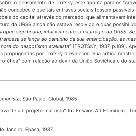
 sobre o pensamento de Trotsky, este aponta para os “gra
 não concebeu é que tais entraves sociais fossem passíveis
lobais do capital através do mercado, que alimentavam int
 futuro da URSS ainda não estava resolvido e duas possibili
uropeu significaria, infalivelmente, o naufrágio da URSS. S
 francesa se lança ao caminho da sua emancipação, as ma
 hora do despotismo stalinista
” (TROTSKY, 1937, p.189). Ap
es propugnadas por Trotsky prevaleceu. Sua crítica mostr
ofética” com relação ao devir da União Soviética e do sta
omunista
. São Paulo, Global, 1985.
iva de um projeto marxista”. In.: Ensaios Ad Hominem , T
 Janeiro, Epasa, 1937.