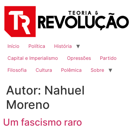
Ir
para
o
conteúdo
Início
Política
História
Capital e Imperialismo
Opressões
Partido
Filosofia
Cultura
Polêmica
Sobre
Autor:
Nahuel
Moreno
Um fascismo raro