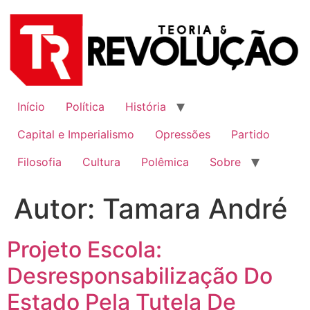
Ir
para
o
conteúdo
Início
Política
História
Capital e Imperialismo
Opressões
Partido
Filosofia
Cultura
Polêmica
Sobre
Autor:
Tamara André
Projeto Escola:
Desresponsabilização Do
Estado Pela Tutela De