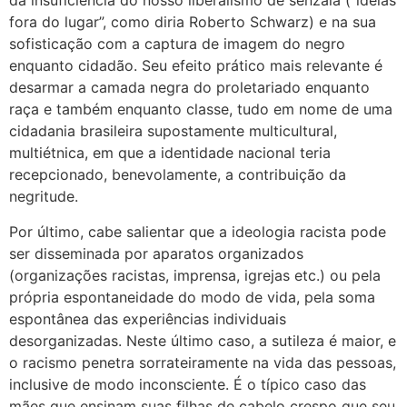
da insuficiência do nosso liberalismo de senzala (“ideias
fora do lugar”, como diria Roberto Schwarz) e na sua
sofisticação com a captura de imagem do negro
enquanto cidadão. Seu efeito prático mais relevante é
desarmar a camada negra do proletariado enquanto
raça e também enquanto classe, tudo em nome de uma
cidadania brasileira supostamente multicultural,
multiétnica, em que a identidade nacional teria
recepcionado, benevolamente, a contribuição da
negritude.
Por último, cabe salientar que a ideologia racista pode
ser disseminada por aparatos organizados
(organizações racistas, imprensa, igrejas etc.) ou pela
própria espontaneidade do modo de vida, pela soma
espontânea das experiências individuais
desorganizadas. Neste último caso, a sutileza é maior, e
o racismo penetra sorrateiramente na vida das pessoas,
inclusive de modo inconsciente. É o típico caso das
mães que ensinam suas filhas de cabelo crespo que seu