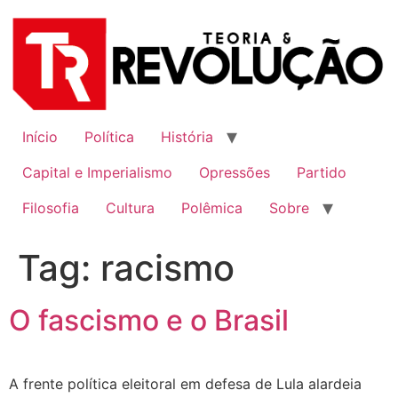
Ir
para
o
conteúdo
Início
Política
História
Capital e Imperialismo
Opressões
Partido
Filosofia
Cultura
Polêmica
Sobre
Tag:
racismo
O fascismo e o Brasil
A frente política eleitoral em defesa de Lula alardeia