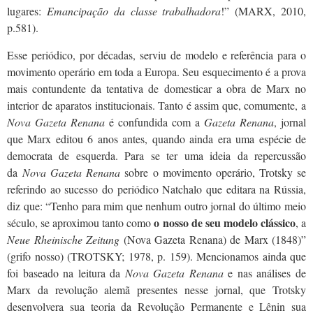
lugares:
Emancipação da classe trabalhadora
!” (MARX, 2010,
p.581).
Esse periódico, por décadas, serviu de modelo e referência para o
movimento operário em toda a Europa. Seu esquecimento é a prova
mais contundente da tentativa de domesticar a obra de Marx no
interior de aparatos institucionais. Tanto é assim que, comumente, a
Nova Gazeta Renana
é confundida com a
Gazeta Renana
, jornal
que Marx editou 6 anos antes, quando ainda era uma espécie de
democrata de esquerda. Para se ter uma ideia da repercussão
da
Nova Gazeta Renana
sobre o movimento operário, Trotsky se
referindo ao sucesso do periódico Natchalo que editara na Rússia,
diz que: “Tenho para mim que nenhum outro jornal do último meio
o nosso de seu modelo clássico
século, se aproximou tanto como
, a
Neue Rheinische Zeitung
(Nova Gazeta Renana) de Marx (1848)”
(grifo nosso) (TROTSKY; 1978,
p. 159
). Mencionamos ainda que
foi baseado na leitura da
Nova Gazeta Renana
e nas análises de
Marx da revolução alemã presentes nesse jornal, que Trotsky
desenvolvera sua teoria da Revolução Permanente e Lênin sua