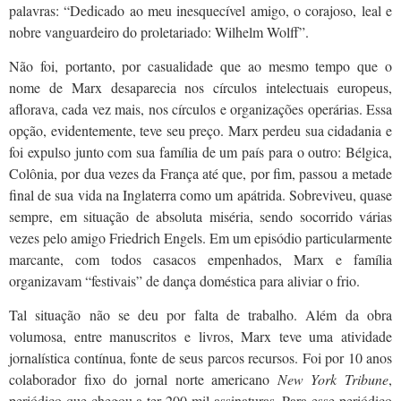
palavras: “Dedicado ao meu inesquecível amigo, o corajoso, leal e
nobre vanguardeiro do proletariado: Wilhelm Wolff”.
Não foi, portanto, por casualidade que ao mesmo tempo que o
nome de Marx desaparecia nos círculos intelectuais europeus,
aflorava, cada vez mais, nos círculos e organizações operárias. Essa
opção, evidentemente, teve seu preço. Marx perdeu sua cidadania e
foi expulso junto com sua família de um país para o outro: Bélgica,
Colônia, por dua vezes da França até que, por fim, passou a metade
final de sua vida na Inglaterra como um apátrida. Sobreviveu, quase
sempre, em situação de absoluta miséria, sendo socorrido várias
vezes pelo amigo Friedrich Engels. Em um episódio particularmente
marcante, com todos casacos empenhados, Marx e família
organizavam “festivais” de dança doméstica para aliviar o frio.
Tal situação não se deu por falta de trabalho. Além da obra
volumosa, entre manuscritos e livros, Marx teve uma atividade
jornalística contínua, fonte de seus parcos recursos. Foi por 10 anos
colaborador fixo do jornal norte americano
New York Tribune
,
periódico que chegou a ter 200 mil assinaturas. Para esse periódico