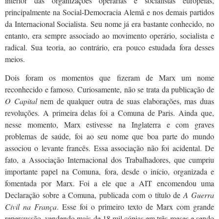
interior das organizações operárias e socialistas europeias,
principalmente na Social-Democracia Alemã e nos demais partidos
da Internacional Socialista. Seu nome já era bastante conhecido, no
entanto, era sempre associado ao movimento operário, socialista e
radical. Sua teoria, ao contrário, era pouco estudada fora desses
meios.
Dois foram os momentos que fizeram de Marx um nome
reconhecido e famoso. Curiosamente, não se trata da publicação de
O Capital
nem de qualquer outra de suas elaborações, mas duas
revoluções. A primeira delas foi a Comuna de Paris. Ainda que,
nesse momento, Marx estivesse na Inglaterra e com graves
problemas de saúde, foi ao seu nome que boa parte do mundo
associou o levante francês. Essa associação não foi acidental. De
fato, a Associação Internacional dos Trabalhadores, que cumpriu
importante papel na Comuna, fora, desde o início, organizada e
fomentada por Marx. Foi a ele que a AIT encomendou uma
Declaração sobre a Comuna, publicada com o título de
A Guerra
Civil na França
. Esse foi o primeiro texto de Marx com grande
repercussão, vendendo mais de 18 mil cópias em três meses e sendo