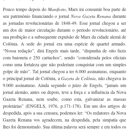
Pouco tempo depois do
Manifesto
, Marx irá consumir boa parte de
seu patrimônio financiando o jornal
Nova Gazeta Renana
durante
as jornadas revolucionárias de 1848-49. Esse jornal chegou a ser
um dos de maior circulação durante o período revolucionário, até
sua proibição e a subsequente expulsão de Marx da cidade alemã de
Colônia. A sede do jornal era uma espécie de quartel armado.
“Nossa redação”, dirá Engels mais tarde, “dispunha de oito fuzis
com baioneta e 250 cartuchos”, sendo “considerada pelos oficiais
como uma fortaleza que não poderiam conquistar com um simples
golpe de mão”. Tal jornal chegou a ter 6.000 assinaturas, enquanto
o principal jornal de Colônia, a
Gazeta de Colônia
, não chegava às
9.000 assinaturas. Ainda segundo o juízo de Engels, “jamais um
jornal alemão, antes ou depois, teve a força e a influência da Nova
Gazeta Renana, nem soube, como esta, galvanizar as massas
proletárias” (ENGELS, 1976, p.171-178). Em um dos artigos de
despedida, após a sua censura, podemos ler: “Os redatores da Nova
Gazeta Renana vos agradecem, na despedida, pela simpatia que
lhes foi demonstrado. Sua última palavra será sempre e em todos os