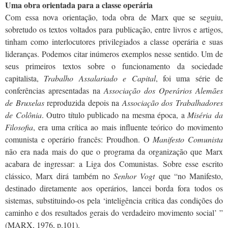
Uma obra orientada para a classe operária
Com essa nova orientação, toda obra de Marx que se seguiu,
sobretudo os textos voltados para publicação, entre livros e artigos,
tinham como interlocutores privilegiados a classe operária e suas
lideranças. Podemos citar inúmeros exemplos nesse sentido. Um de
seus primeiros textos sobre o funcionamento da sociedade
capitalista,
Trabalho Assalariado e Capital
, foi uma série de
conferências apresentadas na
Associação dos Operários Alemães
de Bruxelas
reproduzida depois na
Associação dos Trabalhadores
de Colônia
. Outro título publicado na mesma época, a
Miséria da
Filosofia
, era uma crítica ao mais influente teórico do movimento
comunista e operário francês: Proudhon. O
Manifesto Comunista
não era nada mais do que o programa da organização que Marx
acabara de ingressar: a Liga dos Comunistas. Sobre esse escrito
clássico, Marx dirá também no
Senhor Vogt
que “no Manifesto,
destinado diretamente aos operários, lancei borda fora todos os
sistemas, substituindo-os pela ‘inteligência crítica das condições do
caminho e dos resultados gerais do verdadeiro movimento social’ ”
(MARX, 1976, p.101).