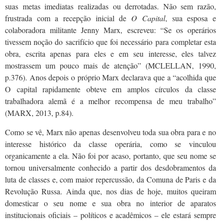
suas metas imediatas realizadas ou derrotadas. Não sem razão,
frustrada com a recepção inicial de
O Capital
, sua esposa e
colaboradora militante Jenny Marx, escreveu: “Se os operários
tivessem noção do sacrifício que foi necessário para completar esta
obra, escrita apenas para eles e em seu interesse, eles talvez
mostrassem um pouco mais de atenção” (MCLELLAN, 1990,
p.376). Anos depois o próprio Marx declarava que a “acolhida que
O capital rapidamente obteve em amplos círculos da classe
trabalhadora alemã é a melhor recompensa de meu trabalho”
(MARX, 2013, p.84).
Como se vê, Marx não apenas desenvolveu toda sua obra para e no
interesse histórico da classe operária, como se vinculou
organicamente a ela. Não foi por acaso, portanto, que seu nome se
tornou universalmente conhecido a partir dos desdobramentos da
luta de classes e, com maior repercussão, da Comuna de Paris e da
Revolução Russa. Ainda que, nos dias de hoje, muitos queiram
domesticar o seu nome e sua obra no interior de aparatos
institucionais oficiais – políticos e acadêmicos – ele estará sempre