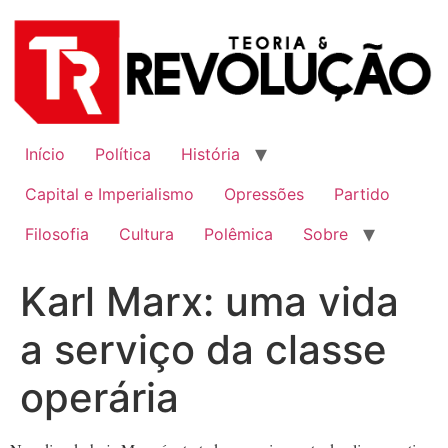
Ir
para
o
conteúdo
Início
Política
História
Capital e Imperialismo
Opressões
Partido
Filosofia
Cultura
Polêmica
Sobre
Karl Marx: uma vida
a serviço da classe
operária