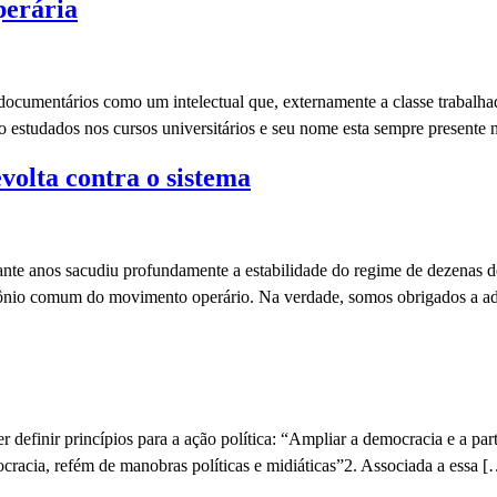
perária
e documentários como um intelectual que, externamente a classe trabalh
 estudados nos cursos universitários e seu nome esta sempre presente n
volta contra o sistema
nte anos sacudiu profundamente a estabilidade do regime de dezenas d
mônio comum do movimento operário. Na verdade, somos obrigados a a
definir princípios para a ação política: “Ampliar a democracia e a part
cracia, refém de manobras políticas e midiáticas”2. Associada a essa 