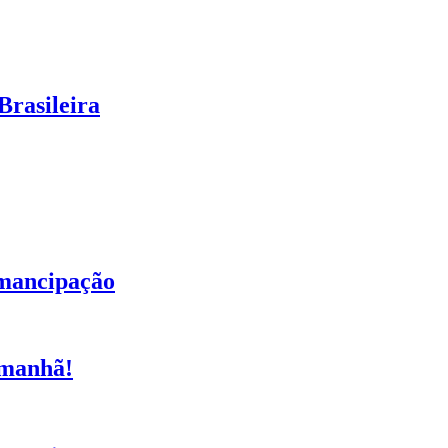
Brasileira
emancipação
amanhã!