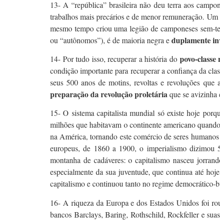
13- A “república” brasileira não deu terra aos campon
trabalhos mais precários e de menor remuneração. Um im
mesmo tempo criou uma legião de camponeses sem-terr
duplamente inv
ou “autônomos”), é de maioria negra e
povo-classe 
14- Por tudo isso, recuperar a história do
condição importante para recuperar a confiança da clas
seus 500 anos de motins, revoltas e revoluções que 
preparação da revolução proletária
que se avizinha 
15- O sistema capitalista mundial só existe hoje por
milhões que habitavam o continente americano quando 
na América, tornando este comércio de seres humanos 
europeus, de 1860 a 1900, o imperialismo dizimou 5
montanha de cadáveres: o capitalismo nasceu jorran
especialmente da sua juventude, que continua até hoj
capitalismo e continuou tanto no regime democrático-b
16- A riqueza da Europa e dos Estados Unidos foi ro
bancos Barclays, Baring, Rothschild, Rockfeller e su