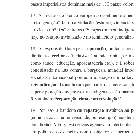
países imperialistas dominam mais de 180 países coloni
17- A invasão do branco europeu ao continente amer
“miscigenação” foi uma violação (estupro, violência se
“fusão harmônica” entre as três raças (branca, indígen
hoje no estupro trivializado e no feminicídio generaliz
reparação
18- A responsabilidade pela
, portanto, re
território
direito ao
(inclusive à autodeterminação n
sobe
como saúde, educação, aposentadoria etc.), e à
conquistado na luta contra a burguesia mundial imper
socialista internacional porque a reparação é uma tar
reivindicação transitória
que parte das necessidade
superexploração dos povos afro-indígenas estão marca
“reparação rima com revolução”
Resumindo:
.
de reparação histórica ao p
19- Por isso, a bandeira
(como as cotas na universidade, por exemplo), não têm
tem direito. A burguesia e seus agentes no interior do m
em políticas assistenciais com o objetivo de perpet