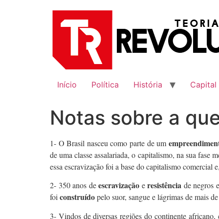
Ir
para
o
conteúdo
Início
Política
História
Capital
Notas sobre a que
empreendimento
1- O Brasil nasceu como parte de um
de uma classe assalariada, o capitalismo, na sua fase me
essa escravização foi a base do capitalismo comercial e,
escravização
resistência
2- 350 anos de
e
de negros e 
construído
foi
pelo suor, sangue e lágrimas de mais de
3- Vindos de diversas regiões do continente africano