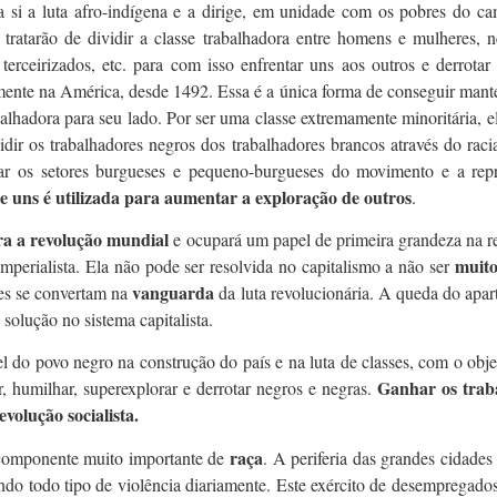
ra si a luta afro-indígena e a dirige, em unidade com os pobres do c
, tratarão de dividir a classe trabalhadora entre homens e mulheres, 
terceirizados, etc. para com isso enfrentar uns aos outros e derrotar
mente na América, desde 1492. Essa é a única forma de conseguir mante
alhadora para seu lado. Por ser uma classe extremamente minoritária, ela 
dir os trabalhadores negros dos trabalhadores brancos através do racia
ar os setores burgueses e pequeno-burgueses do movimento e a repre
e uns é utilizada para aumentar a exploração de outros
.
ara a revolução mundial
e ocupará um papel de primeira grandeza na revo
muit
imperialista. Ela não pode ser resolvida no capitalismo a não ser
vanguarda
les se convertam na
da luta revolucionária. A queda do apar
olução no sistema capitalista.
pel do povo negro na construção do país e na luta de classes, com o objet
Ganhar os trab
r, humilhar, superexplorar e derrotar negros e negras.
volução socialista.
raça
um componente muito importante de
. A periferia das grandes cidades 
do todo tipo de violência diariamente. Este exército de desempregado