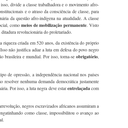
 isso, divide a classe trabalhadora e o movimento afro-
stitucionais e o atraso da consciência de classe, para
nária da questão afro-indígena na atualidade. A classe
meios de mobilização permanente
ocial, como
. Visto
 ditadura revolucionária do proletariado.
da riqueza criada em 520 anos, da existência do próprio
 Isso não justifica adiar a luta em defesa do povo negro
obrigatório
o brasileira e mundial. Por isso, torna-se
,
tipo de opressão, a independência nacional nos países
não resolver nenhuma demanda democrática justamente
entrelaçada
ria. Por isso, a luta negra deve estar
com
arrevolução, negros escravizados africanos assumiram a
engatinhando como classe, impossibilitou o avanço ao
al.