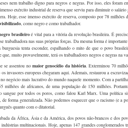
eses nem trabalho digno para negros e negras. Por isso, eles foram e
enso exército industrial de reserva que serviu para diminuir o salário g
a. Hoje, esse imenso exército de reserva, composto por 78 milhões 
isibilizado
, como negro e como trabalhador.
negro brasileiro
é vital para a vitória da revolução brasileira. É prec
se trabalhadora nas suas próprias forças. Da mesma forma é importante r
a burguesia tenta esconder, espalhando o mito de que o povo brasilei
e que, muito provavelmente, terá os trabalhadores negros e negras na v
maior genocídio da história
que se assentou no
. Exterminou 70 milhõ
os invasores europeus chegaram aqui. Ademais, restaurou a escravizaç
no negócio mais lucrativo do mundo naquele momento. Com a partilha do
5 milhões de africanos, de uma população de 150 milhões. Portant
do sangue por todos os poros, como falou Karl Marx. Uma política s
e, de forma generalizada. Não podemos esquecer que o racismo (e a pol
urguês quanto com o ditatorial.
ubada da África, Ásia e da América, dos povos não-brancos e dos pov
as indústrias multinacionais. Hoje, apenas 147 grandes conglomerados