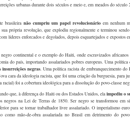
surreições urbanas durante dois séculos e meio e, em meados do século
não cumpriu um papel revolucionário
e brasileira
em nenhum mom
 sua própria revolução, que explodiu regionalmente e terminou sendo 
m líderes enforcados e degolados, depois esquartejados e expostos em
 negro continental e o exemplo do Haiti, onde escravizados africano
nomia do país, importando assalariados pobres europeus. Uma polític
s insurreições negras
. Uma política racista de embranquecimento do Br
ova cara da ideologia racista, que foi uma criação da burguesia, para jus
racial) foi a cobertura ideológica para a dissolução do povo-classe ne
impediu o s
undo que, à diferença do Haiti ou dos Estados Unidos, ela
 aos negros na Lei de Terras de 1850. Ser negro se transformou em 
rior para se tornar trabalhador livre assalariado. O imperialismo euro
ado como mão-de-obra assalariada no Brasil em detrimento do povo