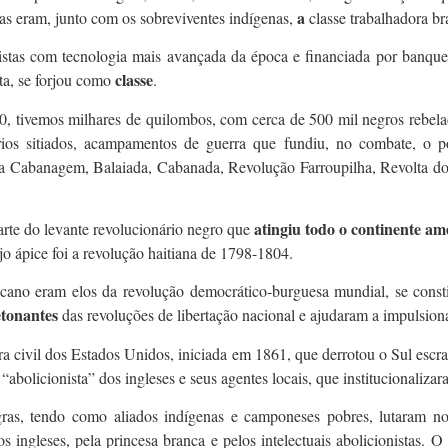
a
as eram, junto com os sobreviventes indígenas,
classe trabalhadora bra
listas com tecnologia mais avançada da época e financiada por banquei
classe
ta, se forjou como
.
0, tivemos milhares de quilombos, com cerca de 500 mil negros rebela
órios sitiados, acampamentos de guerra que fundiu, no combate, o po
mo a Cabanagem, Balaiada, Cabanada, Revolução Farroupilha, Revolta do
atingiu todo o continente am
arte do levante revolucionário negro que
ujo ápice foi a revolução haitiana de 1798-1804.
ricano eram elos da revolução democrático-burguesa mundial, se const
tonantes
das revoluções de libertação nacional e ajudaram a impuls
ra civil dos Estados Unidos, iniciada em 1861, que derrotou o Sul escr
abolicionista” dos ingleses e seus agentes locais, que institucionalizara
as, tendo como aliados indígenas e camponeses pobres, lutaram no
los ingleses, pela princesa branca e pelos intelectuais abolicionistas. O