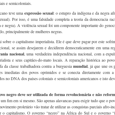
ais e semicoloniais.
expressão sexual
icano teve uma
: o estupro da indígena e da negra a
xual). Por isso, é uma falsidade completa a teoria da democracia raci
a e negra). A violência sexual foi um componente importante do genocí
ado, principalmente de mulheres negras.
cai sobre o capitalismo imperialista. Ele é que deve pagar por este sofr
acional, se assim desejarem e decidirem democraticamente em uma re
rania nacional
, uma verdadeira independência nacional, com a expuls
ialista e seus capitães-do-mato locais. A reparação histórica ao po
mundial
efa da classe trabalhadora contra a burguesia
, já que une os 
s imediatas dos povos oprimidos e se conecta diretamente com a re
dos no DNA dos países coloniais e semicoloniais americanos e isto de
ovo negro deve ser utilizada de forma revolucionária e não reform
 um fim em si mesmo. São apenas alavancas para exigir tudo que o pov
ovimento proletário vão tratar de utilizar as conquistas parciais afro-in
uar o capitalismo. O governo “negro” na África do Sul e o governo “