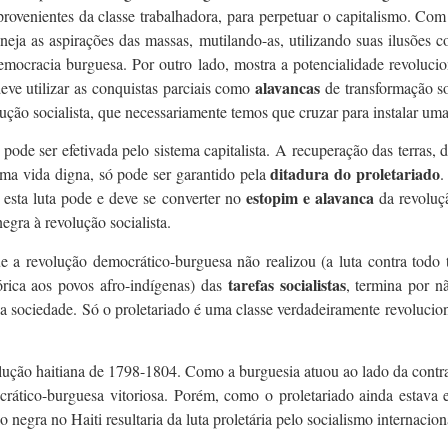
provenientes da classe trabalhadora, para perpetuar o capitalismo. Com
ja as aspirações das massas, mutilando-as, utilizando suas ilusões con
mocracia burguesa. Por outro lado, mostra a potencialidade revolucio
alavancas
eve utilizar as conquistas parciais como
de transformação s
ução socialista, que necessariamente temos que cruzar para instalar uma
 pode ser efetivada pelo sistema capitalista. A recuperação das terras, 
ditadura do proletariado
 uma vida digna, só pode ser garantido pela
.
estopim e alavanca
 esta luta pode e deve se converter no
da revoluçã
negra à revolução socialista.
 a revolução democrático-burguesa não realizou (a luta contra todo 
tarefas socialistas
stórica aos povos afro-indígenas) das
, termina por 
a sociedade. Só o proletariado é uma classe verdadeiramente revolucioná
olução haitiana de 1798-1804. Como a burguesia atuou ao lado da contr
rático-burguesa vitoriosa. Porém, como o proletariado ainda estava 
 negra no Haiti resultaria da luta proletária pelo socialismo internacion