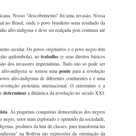
fricana. Nosso “descobrimento” foi uma invasão. Nossa
al no Brasil, onde o povo brasileiro seria resultado da
dio afro-indígena e deve ser realçada pois continua até
imento secular. Os povos originários e o povo negro têm
trabalho
gião quilombola), ao
(e seus direitos básicos
ão dos invasores imperialistas. Tudo isto só pode ser
ponte
vo afro-indígena se tornou uma
para a revolução
povos afro-indígenas de diferentes continentes e é uma
volução proletária internacional. O extermínio e a
determinar
ve
a dinâmica da revolução no século XXI.
ista
. As pequenas conquistas democráticas dos negros
o negro, setor mais explorado e oprimido da sociedade,
dígenas, produtos da luta de classes, para transformá-las
indígena” na Bolívia são expressões da orientação da