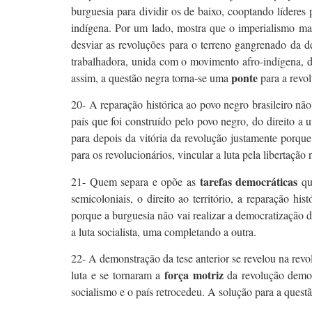
burguesia para dividir os de baixo, cooptando líderes 
indígena. Por um lado, mostra que o imperialismo mane
desviar as revoluções para o terreno gangrenado da de
trabalhadora, unida com o movimento afro-indígena, d
ponte
assim, a questão negra torna-se uma
para a revol
20- A reparação histórica ao povo negro brasileiro não
país que foi construído pelo povo negro, do direito a
para depois da vitória da revolução justamente porque
para os revolucionários, vincular a luta pela libertação 
tarefas democráticas
21- Quem separa e opõe as
que
semicoloniais, o direito ao território, a reparação hi
porque a burguesia não vai realizar a democratização d
a luta socialista, uma completando a outra.
22- A demonstração da tese anterior se revelou na rev
força motriz
luta e se tornaram a
da revolução democ
socialismo e o país retrocedeu. A solução para a questão