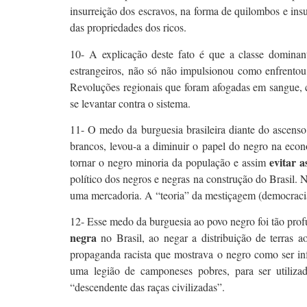
insurreição dos escravos, na forma de quilombos e in
das propriedades dos ricos.
10- A explicação deste fato é que a classe dominant
estrangeiros, não só não impulsionou como enfrentou
Revoluções regionais que foram afogadas em sangue, co
se levantar contra o sistema.
11- O medo da burguesia brasileira diante do ascenso
brancos, levou-a a diminuir o papel do negro na eco
evitar a
tornar o negro minoria da população e assim
político dos negros e negras na construção do Brasil. N
uma mercadoria. A “teoria” da mestiçagem (democracia 
12- Esse medo da burguesia ao povo negro foi tão prof
negra
no Brasil, ao negar a distribuição de terras
propaganda racista que mostrava o negro como ser infe
uma legião de camponeses pobres, para ser utiliz
“descendente das raças civilizadas”.