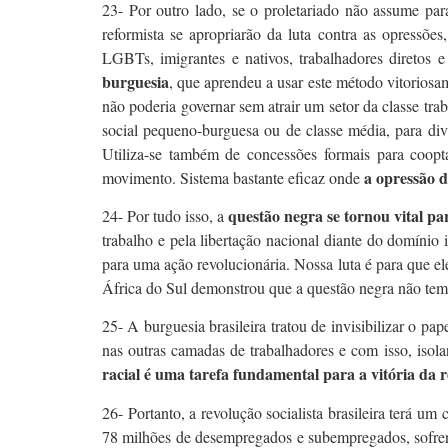
23- Por outro lado, se o proletariado não assume pa
reformista se apropriarão da luta contra as opressões
LGBTs, imigrantes e nativos, trabalhadores diretos e 
burguesia
, que aprendeu a usar este método vitoriosa
não poderia governar sem atrair um setor da classe trab
social pequeno-burguesa ou de classe média, para divi
Utiliza-se também de concessões formais para coopt
a opressão d
movimento. Sistema bastante eficaz onde
questão negra se tornou vital p
24- Por tudo isso, a
trabalho e pela libertação nacional diante do domínio 
para uma ação revolucionária. Nossa luta é para que e
África do Sul demonstrou que a questão negra não tem s
25- A burguesia brasileira tratou de invisibilizar o pa
nas outras camadas de trabalhadores e com isso, isola
racial é uma tarefa fundamental para a vitória da re
26- Portanto, a revolução socialista brasileira terá 
78 milhões de desempregados e subempregados, sofren