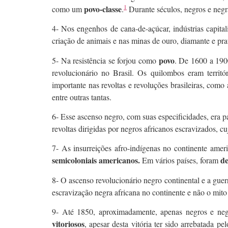
1
povo-classe
como um
.
Durante séculos, negros e negr
4- Nos engenhos de cana-de-açúcar, indústrias capita
criação de animais e nas minas de ouro, diamante e pra
povo
5- Na resistência se forjou como
. De 1600 a 190
revolucionário no Brasil. Os quilombos eram territ
importante nas revoltas e revoluções brasileiras, co
entre outras tantas.
6- Esse ascenso negro, com suas especificidades, era p
revoltas dirigidas por negros africanos escravizados, c
7- As insurreições afro-indígenas no continente ame
semicoloniais americanos.
de
Em vários países, foram
8- O ascenso revolucionário negro continental e a guer
escravização negra africana no continente e não o mito “
9- Até 1850, aproximadamente, apenas negros e negr
vitoriosos
, apesar desta vitória ter sido arrebatada pe