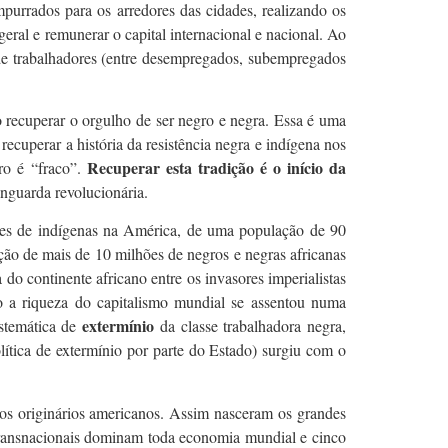
mpurrados para os arredores das cidades, realizando os
eral e remunerar o capital internacional e nacional. Ao
de trabalhadores (entre desempregados, subempregados
iso recuperar o orgulho de ser negro e negra. Essa é uma
ecuperar a história da resistência negra e indígena nos
Recuperar esta tradição é o início da
ro é “fraco”.
anguarda revolucionária.
es de indígenas na América, de uma população de 90
ão de mais de 10 milhões de negros e negras africanas
 continente africano entre os invasores imperialistas
o a riqueza do capitalismo mundial se assentou numa
extermínio
istemática de
da classe trabalhadora negra,
ítica de extermínio por parte do Estado) surgiu com o
os originários americanos. Assim nasceram os grandes
 transnacionais dominam toda economia mundial e cinco