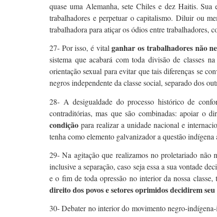
quase uma Alemanha, sete Chiles e dez Haitis. Sua exp
trabalhadores e perpetuar o capitalismo. Diluir ou me
trabalhadora para atiçar os ódios entre trabalhadores, c
ganhar os trabalhadores não ne
27- Por isso, é vital
sistema que acabará com toda divisão de classes na 
orientação sexual para evitar que tais diferenças se c
negros independente da classe social, separado dos outr
28- A desigualdade do processo histórico de confo
contraditórias, mas que são combinadas: apoiar o dir
condição
para realizar a unidade nacional e internaci
tenha como elemento galvanizador a questão indígena a
29- Na agitação que realizamos no proletariado não n
inclusive a separação, caso seja essa a sua vontade dec
e o fim de toda opressão no interior da nossa classe,
direito dos povos e setores oprimidos decidirem seu 
30- Debater no interior do movimento negro-indígena-