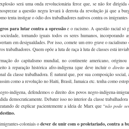
losão será uma onda revolucionária feroz que, se não for dirigida co
nosprezar a questão negra levará à derrota da revolução já que a burgu
omo tenta instigar o ódio dos trabalhadores nativos contra os imigrantes 
gros para lutar contra a opressão
e o racismo. A questão racial só 
sociedade, tornando iguais todos os seres humanos, incorporando as
onvertam em desigualdades. Por isso, comete um erro grave o racialism
os trabalhadores. Quem opõe a luta de raça à luta de classes está invia
rmação do capitalismo mundial, no continente americano, originou 
eito à reparação histórica afro-indígena (que deve incluir o
direito
ao
onal da classe trabalhadora. É natural que, por sua composição social,
ssim como a revolução no Haiti, Brasil, Jamaica etc. tenha como estop
egro-indígena, defendemos o direito dos povos negro-indígena-imigran
idida democraticamente. Debater isso no interior da classe trabalhadora 
 tratando de explicar pacientemente a ideia de Marx que “
não pode se
destino.
dever de unir com o proletariado, contra a bu
imigrantes-coloniais o