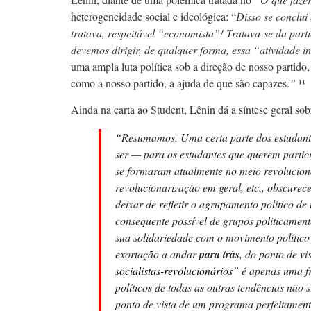
heterogeneidade social e ideológica: “
Disso se conclui 
tratava, respeitável “economista”! Tratava-se da par
devemos dirigir, de qualquer forma, essa “atividade 
uma ampla luta política sob a direção de nosso partido
como a nosso partido, a ajuda de que são capazes.
”
¹¹
Ainda na carta ao Student, Lênin dá a síntese geral sob
“Resumamos. Uma certa parte dos estudantes 
ser — para os estudantes que querem partic
se formaram atualmente no meio revolucion
revolucionarização em geral, etc., obscurece
deixar de refletir o agrupamento político de
consequente possível de grupos politicament
sua solidariedade com o movimento político
exortação a andar
para trás
, do ponto de vi
socialistas-revolucionários
” é apenas uma f
políticos de todas as outras tendências não
ponto de vista de um programa perfeitamente