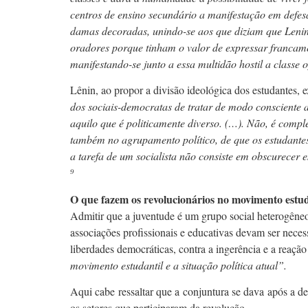
centros de ensino secundário a manifestação em defes
damas decoradas, unindo-se aos que diziam que Lenin
oradores porque tinham o valor de expressar francame
manifestando-se junto a essa multidão hostil a classe 
Lênin, ao propor a divisão ideológica dos estudantes, 
dos sociais-democratas de tratar de modo consciente a 
aquilo que é politicamente diverso. (…). Não, é comple
também no agrupamento político, de que os estudantes
a tarefa de um socialista não consiste em obscurecer e
⁹
O que fazem os revolucionários no movimento estud
Admitir que a juventude é um grupo social heterogêneo,
associações profissionais e educativas devam ser neces
liberdades democráticas, contra a ingerência e a reaç
movimento estudantil e a situação política atual”.
Aqui cabe ressaltar que a conjuntura se dava após a de
os setores que participaram da revolução.