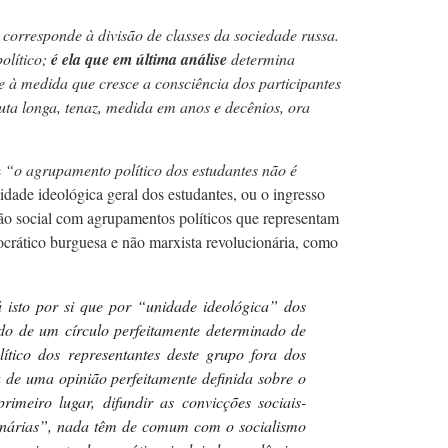
 corresponde à divisão de classes da sociedade russa.
olítico;
é ela que em última análise
determina
 à medida que cresce a consciência dos participantes
luta longa, tenaz, medida em anos e decênios, ora
e
“o agrupamento político dos estudantes não é
unidade ideológica geral dos estudantes, ou o ingresso
ição social com agrupamentos políticos que representam
mocrático burguesa e não marxista revolucionária, como
 isto por si que por “unidade ideológica” dos
ado de um círculo perfeitamente determinado de
ítico dos representantes deste grupo fora dos
a de uma opinião perfeitamente definida sobre o
imeiro lugar, difundir as convicções sociais-
cionárias”, nada têm de comum com o socialismo