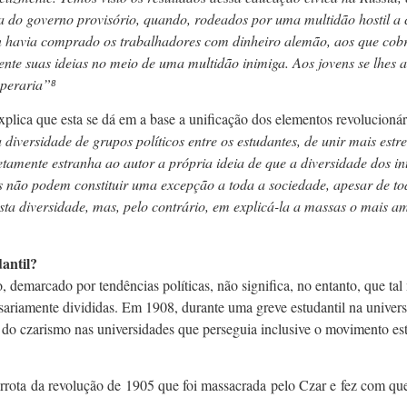
a do governo provisório, quando, rodeados por uma multidão hostil a
 havia comprado os trabalhadores com dinheiro alemão, aos que cobri
nte suas ideias no meio de uma multidão inimiga. Aos jovens se lhes
operaria”
⁸
explica que esta se dá em a base a unificação dos elementos revolucioná
diversidade de grupos políticos entre os estudantes, de unir mais estre
tamente estranha ao autor a própria ideia de que a diversidade dos inte
 não podem constituir uma excepção a toda a sociedade, apesar de toda
sta diversidade, mas, pelo contrário, em explicá-la a massas o mais a
antil?
 demarcado por tendências políticas, não significa, no entanto, que ta
sariamente divididas. Em 1908, durante uma greve estudantil na univers
ão do czarismo nas universidades que perseguia inclusive o movimento e
rrota da revolução de 1905 que foi massacrada pelo Czar e fez com que 