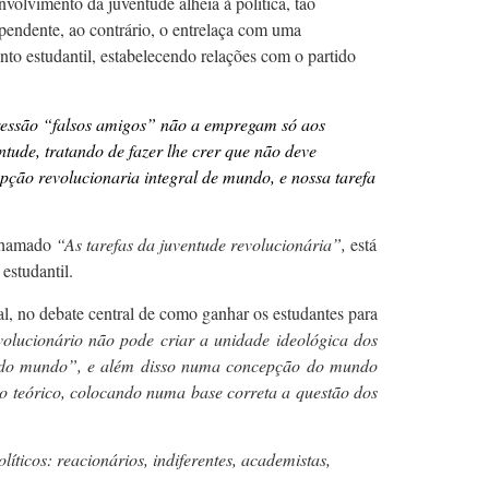
olvimento da juventude alheia à política, tão
ependente, ao contrário, o entrelaça com uma
nto estudantil, estabelecendo relações com o partido
essão “falsos amigos” não a empregam só aos
tude, tratando de fazer lhe crer que não deve
epção revolucionaria integral de mundo, e nossa tarefa
 chamado
“As tarefas da juventude revolucionária”,
está
estudantil.
al, no debate central de como ganhar os estudantes para
olucionário não pode criar a unidade ideológica dos
sta do mundo”, e além disso numa concepção do mundo
o teórico, colocando numa base correta a questão dos
olíticos: reacionários, indiferentes, academistas,