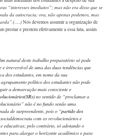
 seus “interesses imediatos”; mas não era disso que se
rubada da autocracia; ora, não apenas podemos, mas
guarda”.(….)
Nós devemos assumir a organização de
m prestar e prestem efetivamente a essa luta, assim
im natural deste trabalho preparatório só pode
 e irreversível de uma das duas tendências que
ca dos estudantes, em nome da sua
 O agrupamento político dos estudantes não pode
nseguir a demarcação mais consciente e
volucionários(SRs)
no sentido de “proclamar a
evolucionário” não é no fundo senão uma
 nada de surpreendente, pois o “
partido dos
socialdemocrata com os revolucionários e
 e educativas; pelo
contrário, só adotando o
antes para alargar o horizonte acadêmico e para