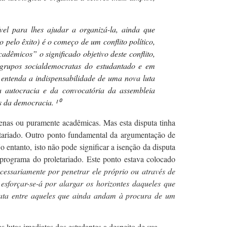
el para lhes ajudar a organizá-la, ainda que
elo êxito) é o começo de um conflito político,
dêmicos” o significado objetivo deste conflito,
 grupos socialdemocratas do estudantado e em
e entenda a indispensabilidade de uma nova luta
a autocracia e da convocatória da assembleia
as da democracia.
¹⁰
enas ou puramente acadêmicas. Mas esta disputa tinha
etariado. Outro ponto fundamental da argumentação de
o entanto, isto não pode significar a isenção da disputa
o programa do proletariado. Este ponto estava colocado
cessariamente
por penetrar ele próprio ou através de
sforçar-se-á por alargar os horizontes daqueles que
rata entre aqueles que ainda andam à procura de um
s lutas imediatas dos estudantes a despeito de sua