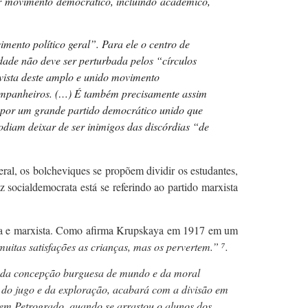
uer movimento democrático, incluindo acadêmico,
mento político geral”. Para ele o centro de
idade não deve ser perturbada pelos “círculos
vista deste amplo e unido movimento
 companheiros. (…) É também precisamente assim
m por um grande partido democrático unido que
odiam deixar de ser inimigos das discórdias “de
eral, os bolcheviques se propõem dividir os estudantes,
 socialdemocrata está se referindo ao partido marxista
onaria e marxista. Como afirma Krupskaya em 1917 em um
uitas satisfações as crianças, mas os pervertem.”
⁷
.
da concepção burguesa de mundo e da moral
do jugo e da exploração, acabará com a divisão em
, em Petrogrado, quando se arrastou o alunos dos