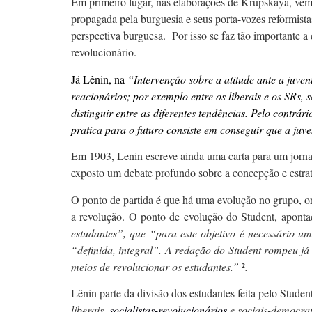
Em primeiro lugar, nas elaborações de Krupskaya, vemo
propagada pela burguesia e seus porta-vozes reformista
perspectiva burguesa. Por isso se faz tão importante a
revolucionário.
Já Lênin, na
“Intervenção sobre a atitude ante a juven
reacionários; por exemplo entre os liberais e os SRs,
distinguir entre as diferentes tendências. Pelo contrá
pratica para o futuro consiste em conseguir que a juv
Em 1903, Lenin escreve ainda uma carta para um jorna
exposto um debate profundo sobre a concepção e estrat
O ponto de partida é que há uma evolução no grupo, org
a revolução. O ponto de evolução do Student, apont
estudantes”, que “para este objetivo é necessário 
“definida, integral”. A redação do
Student
rompeu já 
meios de revolucionar os estudantes.”
²
.
Lênin parte da divisão dos estudantes feita pelo Stude
liberais,
socialistas-revolucionários
e sociais-democrat