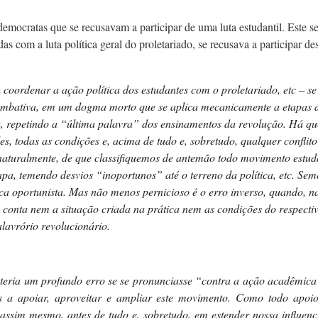
emocratas que se recusavam a participar de uma luta estudantil. Este s
s com a luta política geral do proletariado, se recusava a participar des
 coordenar a ação política dos estudantes com o proletariado, etc – se
combativa, em um dogma morto que se aplica mecanicamente a etapas d
 repetindo a “última palavra” dos ensinamentos da revolução. Há que 
es, todas as condições e, acima de tudo e, sobretudo, qualquer conflito
naturalmente, de que classifiquemos de antemão todo movimento estud
apa, temendo desvios “inoportunos” até o terreno da política, etc. Se
tica oportunista. Mas não menos pernicioso é o erro inverso, quando,
em conta nem a situação criada na prática nem as condições do respect
lavrório revolucionário.
eria um profundo erro se se pronunciasse “contra a ação acadêmica”.
os a apoiar, aproveitar e ampliar este movimento. Como todo apoi
 assim mesmo, antes de tudo e, sobretudo, em estender nossa influenc