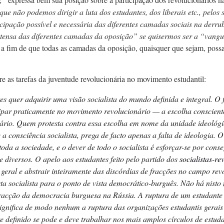
que não podemos dirigir a luta dos estudantes, dos liberais etc., pelos
ticipação possível e necessária das diferentes camadas sociais na der
intensa das diferentes camadas da oposição” se quisermos ser a “van
, a fim de que todas as camadas da oposição, quaisquer que sejam, possa
re as tarefas da juventude revolucionária no movimento estudantil:
quer adquirir uma visão socialista do mundo definida e integral. O f
ipar praticamente no movimento revolucionário — a escolha consciente
ário. Quem protesta contra essa escolha em nome da unidade ideológi
 a consciência socialista, prega de facto apenas a falta de ideologia.
 toda a sociedade, e o dever de todo o socialista é esforçar-se por co
e diversos. O apelo aos estudantes feito pelo partido dos
socialistas-re
 geral e abstrair inteiramente das discórdias de fracções no campo r
sta socialista para o ponto de vista democrático-burguês. Não há nisto
racção da democracia burguesa na Rússia. A ruptura de um estudante 
 significa de modo nenhum a ruptura das organizações estudantis gerais
 definido se pode e deve trabalhar nos mais amplos círculos de estud