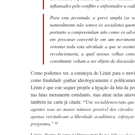
inflamados pelo conflito e enfrentados a cad
Para esta juventude, a greve ampla (se s
naturalmente não somos os socialistas quem
portanto a compreendam não como os adversá
em procurar convertê-lo em um movimento 
orientar toda esta atividade a que se assim
revolucionaria, a qual nossas velhas co
constituinte voltam a ser objeto de discuss
Como podemos ver, a estratégia de Lênin para o movi
como finalidade ganhar ideologicamente e politicame
Lênin é que este sequer propõe a ligação da luta da juv
nas lutas meramente estudantis, mas atuar nelas atrav
também na carta já citada:
“
Um socialdemocrata que s
agentes seus no maior número possível dos círculos
apenas reivindicam a liberdade acadêmica, esforça
programa.”
¹²
Lênin, diante de uma polêmica tratada no
“O que fazer