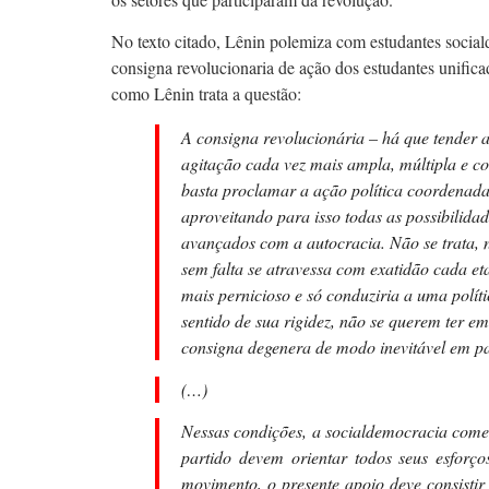
No texto citado, Lênin polemiza com estudantes sociald
consigna revolucionaria de ação dos estudantes unificada
como Lênin trata a questão:
A consigna revolucionária – há que tender a
agitação cada vez mais ampla, múltipla e 
basta proclamar a ação política coordenada,
aproveitando para isso todas as possibilidad
avançados com a autocracia. Não se trata, 
sem falta se atravessa com exatidão cada et
mais pernicioso e só conduziria a uma polí
sentido de sua rigidez, não se querem ter 
consigna degenera de modo inevitável em pa
(…)
Nessas condições, a socialdemocracia comet
partido devem orientar todos seus esforç
movimento, o presente apoio deve consistir