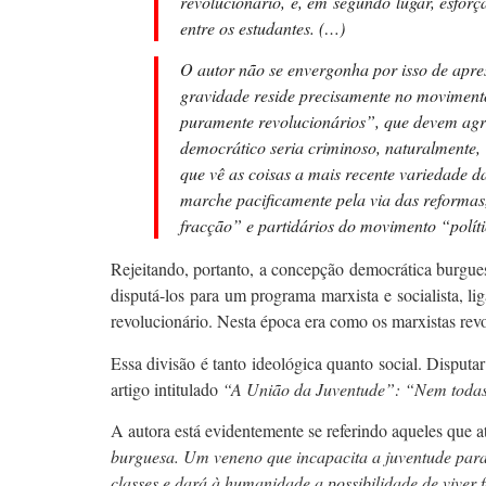
revolucionário, e, em segundo lugar, esfor
entre os estudantes. (…)
O autor não se envergonha por isso de apres
gravidade reside precisamente no movimento 
puramente revolucionários”, que devem agru
democrático seria criminoso, naturalmente,
que vê as coisas a mais recente variedade 
marche pacificamente pela via das reformas,
fracção” e partidários do movimento “políti
Rejeitando, portanto, a concepção democrática burguesa
disputá-los para um programa marxista e socialista, l
revolucionário. Nesta época era como os marxistas re
Essa divisão é tanto ideológica quanto social. Disput
artigo intitulado
“A União da Juventude”:
“
Nem todas 
A autora está evidentemente se referindo aqueles que a
burguesa. Um veneno que incapacita a juventude para
classes e dará à humanidade a possibilidade de viver 