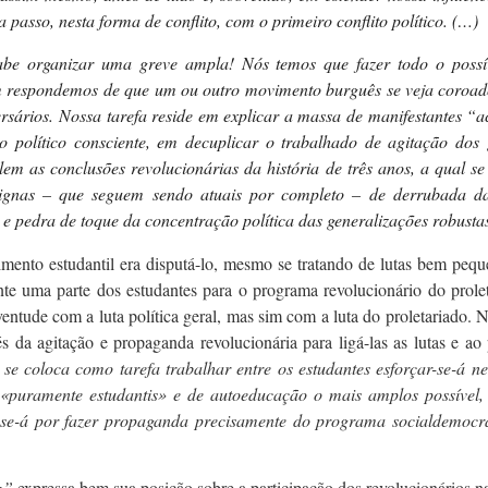
a passo, nesta forma de conflito, com o primeiro conflito político. (…)
abe organizar uma greve ampla! Nós temos que fazer todo o possív
 respondemos de que um ou outro movimento burguês se veja coroado p
rios. Nossa tarefa reside em explicar a massa de manifestantes “aca
político consciente, em decuplicar o trabalhado de agitação dos
ilem as conclusões revolucionárias da história de três anos, a qual s
nsignas – que seguem sendo atuais por completo – de derrubada d
ão e pedra de toque da concentração política das generalizações robust
mento estudantil era disputá-lo, mesmo se tratando de lutas bem pequ
nte uma parte dos estudantes para o programa revolucionário do prol
entude com a luta política geral, mas sim com a luta do proletariado. N
és da agitação e propaganda revolucionária para ligá-las as lutas e a
e coloca como tarefa trabalhar entre os estudantes esforçar-se-á
ne
 «puramente estudantis» e de autoeducação o mais amplos possível, e
r-se-á por fazer propaganda precisamente do programa socialdemoc
,”
expressa bem sua posição sobre a participação dos revolucionários na