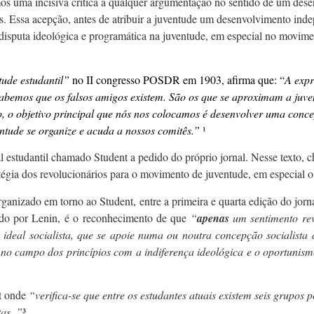
s uma incisiva crítica a qualquer argumentação no sentido de um desenv
s. Essa acepção, antes de atribuir a juventude um desenvolvimento ind
 disputa ideológica e programática na juventude, em especial no movime
tude estudantil”
no II congresso POSDR em 1903, afirma que: “
A expr
 sabemos que os falsos amigos existem. São os que se aproximam a juven
rio, o objetivo principal que nós nos colocamos é desenvolver uma conc
entude se organize e acuda a nossos comitês.”
¹
l estudantil chamado Student a pedido do próprio jornal. Nesse texto,
égia dos revolucionários para o movimento de juventude, em especial o 
anizado em torno ao Student, entre a primeira e quarta edição do jorn
ado por Lenin, é o reconhecimento de que
“
apenas
um sentimento rev
um ideal socialista, que se apoie numa ou noutra concepção sociali
no campo dos princípios com a indiferença ideológica e o oportunism
nt onde
“verifica-se que entre os estudantes atuais existem seis grupos p
as. ”
³