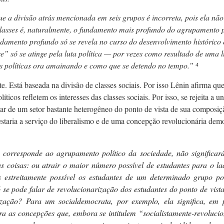
ue a divisão atrás mencionada em seis grupos é incorreta, pois ela não
classes é, naturalmente, o fundamento mais profundo do agrupamento p
damento profundo só se revela no curso do desenvolvimento histórico e
se” só se atinge pela luta política — por vezes como resultado de uma 
es políticas ora amainando e como que se detendo no tempo.”
⁴
ste. Está baseada na divisão de classes sociais. Por isso Lênin afirma qu
íticos refletem os interesses das classes sociais. Por isso, se rejeita a 
ratar de um setor bastante heterogêneo do ponto de vista de sua compos
a estaria a serviço do liberalismo e de uma concepção revolucionária de
 corresponde ao agrupamento político da sociedade, não significará
s coisas: ou atrair o maior número possível de estudantes para o l
s estreitamente possível os estudantes de um determinado grupo pol
 se pode falar de revolucionarização dos estudantes do ponto de vist
zação? Para um socialdemocrata, por exemplo, ela significa, em pr
ntra as concepções que, embora se intitulem “socialistamente-revolu