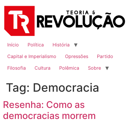
Ir
para
o
conteúdo
Início
Política
História
Capital e Imperialismo
Opressões
Partido
Filosofia
Cultura
Polêmica
Sobre
Tag:
Democracia
Resenha: Como as
democracias morrem