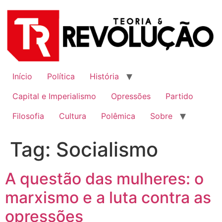
Ir
para
o
conteúdo
Início
Política
História
Capital e Imperialismo
Opressões
Partido
Filosofia
Cultura
Polêmica
Sobre
Tag:
Socialismo
A questão das mulheres: o
marxismo e a luta contra as
opressões