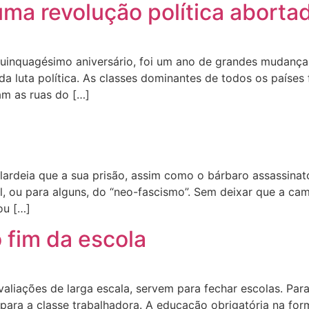
uma revolução política aborta
uinquagésimo aniversário, foi um ano de grandes mudanças
da luta política. As classes dominantes de todos os paíse
am as ruas do […]
 alardeia que a sua prisão, assim como o bárbaro assassinat
, ou para alguns, do “neo-fascismo”. Sem deixar que a cam
ou […]
o fim da escola
liações de larga escala, servem para fechar escolas. Para
para a classe trabalhadora. A educação obrigatória na form