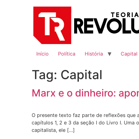
Ir
para
o
conteúdo
Início
Política
História
Capital
Tag:
Capital
Marx e o dinheiro: ap
O presente texto faz parte de reflexões que a
capítulos 1, 2 e 3 da seção I do Livro I. 
capitalista, ele […]